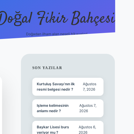
Doğal Fikir Bahçesi
Doğadan ilham alan neşeli hikayeler!
grandoperabet re
SIDEBAR
SON YAZILAR
Kurtuluş Savaşı’nın ilk
Ağustos
resmi belgesi nedir ?
7, 2026
Işleme kelimesinin
Ağustos 7,
anlamı nedir ?
2026
Baykar Lisesi burs
Ağustos 6,
veriyor mu ?
2026