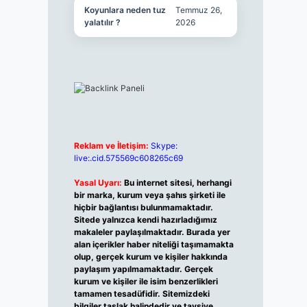
Koyunlara neden tuz
Temmuz 26,
yalatılır ?
2026
Reklam ve İletişim:
Skype:
live:.cid.575569c608265c69
Yasal Uyarı:
Bu internet sitesi, herhangi
bir marka, kurum veya şahıs şirketi ile
hiçbir bağlantısı bulunmamaktadır.
Sitede yalnızca kendi hazırladığımız
makaleler paylaşılmaktadır. Burada yer
alan içerikler haber niteliği taşımamakta
olup, gerçek kurum ve kişiler hakkında
paylaşım yapılmamaktadır. Gerçek
kurum ve kişiler ile isim benzerlikleri
tamamen tesadüfidir. Sitemizdeki
bilgiler taslak halindedir ve tavsiye