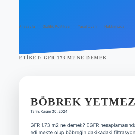
Anasayfa
Gizlilik Politikası
Yasal Uyarı
Hakkımızda
ETIKET:
GFR 173 M2 NE DEMEK
BÖBREK YETMEZL
Tarih: Kasım 30, 2024
GFR 1.73 m2 ne demek? EGFR hesaplamasından 
edilmekte olup böbreğin dakikadaki filtrasyon