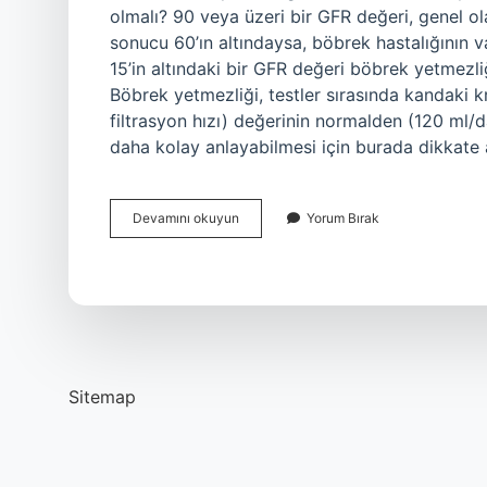
olmalı? 90 veya üzeri bir GFR değeri, genel ol
sonucu 60’ın altındaysa, böbrek hastalığının va
15’in altındaki bir GFR değeri böbrek yetmezliğ
Böbrek yetmezliği, testler sırasında kandaki 
filtrasyon hızı) değerinin normalden (120 ml/
daha kolay anlayabilmesi için burada dikkate 
Böbrek
Devamını okuyun
Yorum Bırak
Yetmezliği
173
Ne
Demek
Sitemap