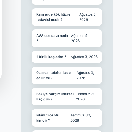
Kanserde kök hücre
Ağustos 5,
tedavisi nedir ?
2026
AVA coin arzı nedir
Ağustos 4,
?
2026
1 birlik kaç eder ?
Ağustos 3, 2026
0 alınan telefon iade
Ağustos 3,
edilir mi ?
2026
Bakiye borç muhtırası
Temmuz 30,
kaç gün ?
2026
İslâm filozofu
Temmuz 30,
kimdir ?
2026