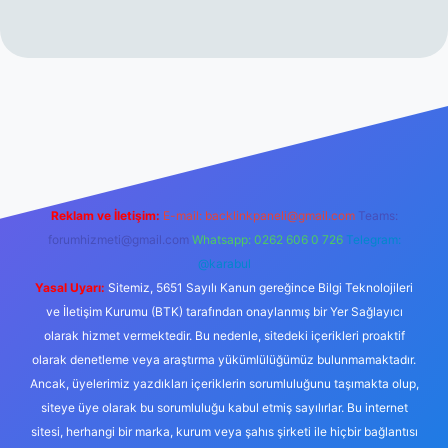
rabet resmi sitesi
tulipbetgiris.org
Reklam ve İletişim:
E-mail:
backlinkpaneli@gmail.com
Teams:
forumhizmeti@gmail.com
Whatsapp: 0262 606 0 726
Telegram:
@karabul
Yasal Uyarı:
Sitemiz, 5651 Sayılı Kanun gereğince Bilgi Teknolojileri
ve İletişim Kurumu (BTK) tarafından onaylanmış bir Yer Sağlayıcı
olarak hizmet vermektedir. Bu nedenle, sitedeki içerikleri proaktif
olarak denetleme veya araştırma yükümlülüğümüz bulunmamaktadır.
Ancak, üyelerimiz yazdıkları içeriklerin sorumluluğunu taşımakta olup,
siteye üye olarak bu sorumluluğu kabul etmiş sayılırlar. Bu internet
sitesi, herhangi bir marka, kurum veya şahıs şirketi ile hiçbir bağlantısı