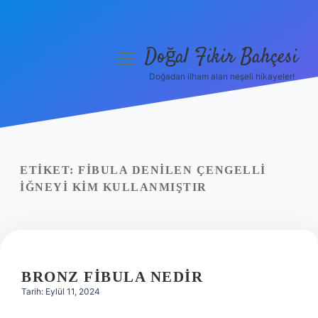
Doğal Fikir Bahçesi
menüyü
aç
Doğadan ilham alan neşeli hikayeler!
Anasayfa
Gizlilik Politikası
Yasal Uyarı
ETIKET:
FIBULA DENILEN ÇENGELLI
IĞNEYI KIM KULLANMIŞTIR
Hakkımızda
BRONZ FIBULA NEDIR
Tarih: Eylül 11, 2024