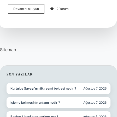
Tebligat
Devamını okuyun
12 Yorum
Evde
Yoksa
Nereye
Gider
Sitemap
SIDEBAR
SON YAZILAR
Kurtuluş Savaşı’nın ilk resmi belgesi nedir ?
Ağustos 7, 2026
Işleme kelimesinin anlamı nedir ?
Ağustos 7, 2026
Baykar Lisesi burs veriyor mu ?
Ağustos 6, 2026