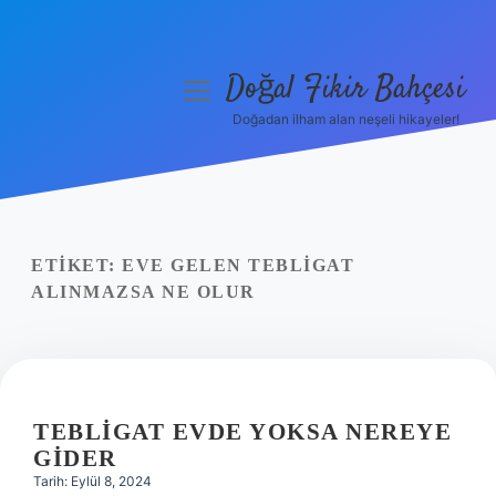
Doğal Fikir Bahçesi
menüyü
aç
Doğadan ilham alan neşeli hikayeler!
Anasayfa
Gizlilik Politikası
Yasal Uyarı
ETIKET:
EVE GELEN TEBLIGAT
ALINMAZSA NE OLUR
Hakkımızda
TEBLIGAT EVDE YOKSA NEREYE
GIDER
Tarih: Eylül 8, 2024