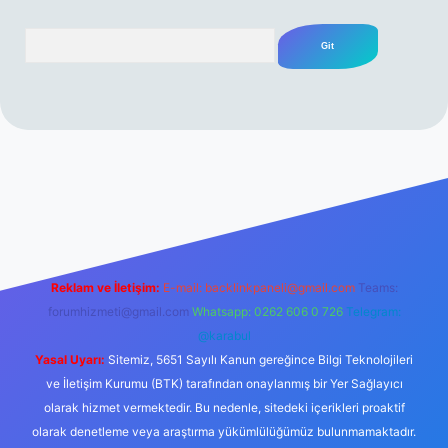
Arama
rabet resmi sitesi
tulipbetgiris.org
Reklam ve İletişim:
E-mail:
backlinkpaneli@gmail.com
Teams:
forumhizmeti@gmail.com
Whatsapp: 0262 606 0 726
Telegram:
@karabul
Yasal Uyarı:
Sitemiz, 5651 Sayılı Kanun gereğince Bilgi Teknolojileri
ve İletişim Kurumu (BTK) tarafından onaylanmış bir Yer Sağlayıcı
olarak hizmet vermektedir. Bu nedenle, sitedeki içerikleri proaktif
olarak denetleme veya araştırma yükümlülüğümüz bulunmamaktadır.