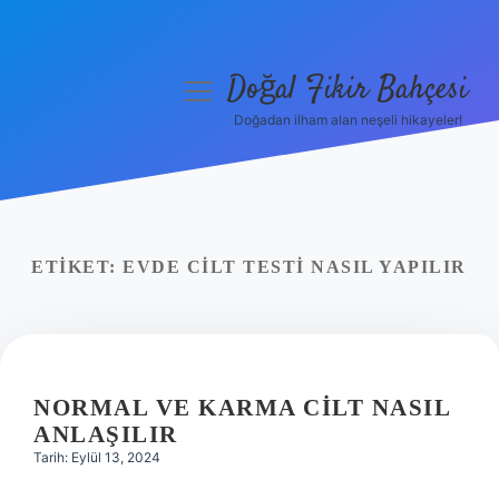
Doğal Fikir Bahçesi
menüyü
aç
Doğadan ilham alan neşeli hikayeler!
Anasayfa
Gizlilik Politikası
Yasal Uyarı
ETIKET:
EVDE CILT TESTI NASIL YAPILIR
Hakkımızda
NORMAL VE KARMA CILT NASIL
ANLAŞILIR
Tarih: Eylül 13, 2024