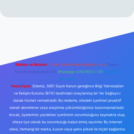
rabet resmi sitesi
tulipbetgiris.org
Reklam ve İletişim:
E-mail:
backlinkpaneli@gmail.com
Teams:
forumhizmeti@gmail.com
Whatsapp: 0262 606 0 726
Telegram:
@karabul
Yasal Uyarı:
Sitemiz, 5651 Sayılı Kanun gereğince Bilgi Teknolojileri
ve İletişim Kurumu (BTK) tarafından onaylanmış bir Yer Sağlayıcı
olarak hizmet vermektedir. Bu nedenle, sitedeki içerikleri proaktif
olarak denetleme veya araştırma yükümlülüğümüz bulunmamaktadır.
Ancak, üyelerimiz yazdıkları içeriklerin sorumluluğunu taşımakta olup,
siteye üye olarak bu sorumluluğu kabul etmiş sayılırlar. Bu internet
sitesi, herhangi bir marka, kurum veya şahıs şirketi ile hiçbir bağlantısı