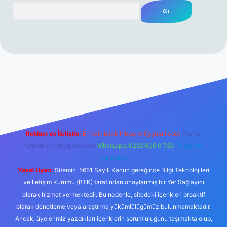
Arama
rabet resmi sitesi
tulipbetgiris.org
Reklam ve İletişim:
E-mail:
backlinkpaneli@gmail.com
Teams:
forumhizmeti@gmail.com
Whatsapp: 0262 606 0 726
Telegram:
@karabul
Yasal Uyarı:
Sitemiz, 5651 Sayılı Kanun gereğince Bilgi Teknolojileri
ve İletişim Kurumu (BTK) tarafından onaylanmış bir Yer Sağlayıcı
olarak hizmet vermektedir. Bu nedenle, sitedeki içerikleri proaktif
olarak denetleme veya araştırma yükümlülüğümüz bulunmamaktadır.
Ancak, üyelerimiz yazdıkları içeriklerin sorumluluğunu taşımakta olup,