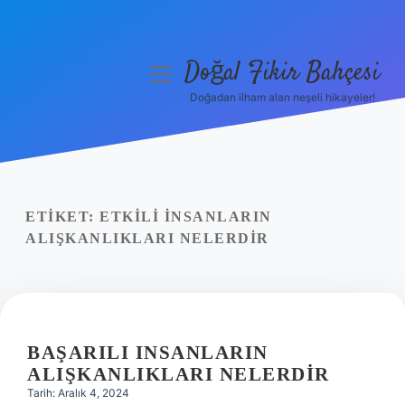
Doğal Fikir Bahçesi
menüyü
aç
Doğadan ilham alan neşeli hikayeler!
Anasayfa
Gizlilik Politikası
Yasal Uyarı
ETIKET:
ETKILI INSANLARIN
ALIŞKANLIKLARI NELERDIR
Hakkımızda
BAŞARILI INSANLARIN
ALIŞKANLIKLARI NELERDIR
Tarih: Aralık 4, 2024