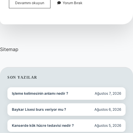
Başarılı
Devamını okuyun
Yorum Bırak
Insanların
Alışkanlıkları
Nelerdir
Sitemap
SIDEBAR
SON YAZILAR
Işleme kelimesinin anlamı nedir ?
Ağustos 7, 2026
Baykar Lisesi burs veriyor mu ?
Ağustos 6, 2026
Kanserde kök hücre tedavisi nedir ?
Ağustos 5, 2026