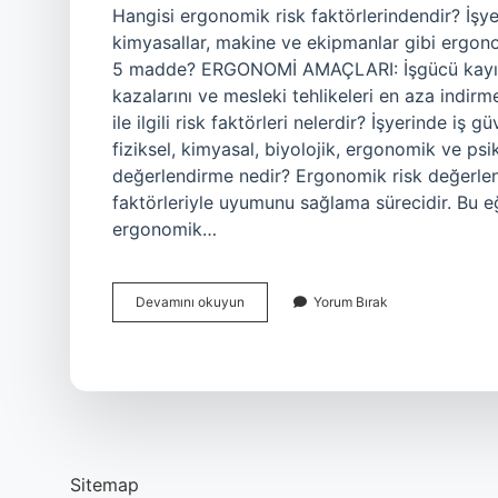
Hangisi ergonomik risk faktörlerindendir? İşyer
kimyasallar, makine ve ekipmanlar gibi ergonom
5 madde? ERGONOMİ AMAÇLARI: İşgücü kayıplar
kazalarını ve mesleki tehlikeleri en aza indirmek
ile ilgili risk faktörleri nelerdir? İşyerinde iş 
fiziksel, kimyasal, biyolojik, ergonomik ve ps
değerlendirme nedir? Ergonomik risk değerlendi
faktörleriyle uyumunu sağlama sürecidir. Bu eğ
ergonomik…
Ergonomik
Devamını okuyun
Yorum Bırak
Risk
Faktörleri
Nelerdir
Sitemap