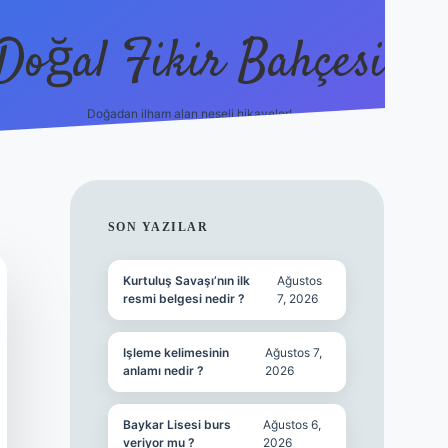
Doğal Fikir Bahçesi
Doğadan ilham alan neşeli hikayeler!
grandoperabet re
SIDEBAR
SON YAZILAR
Kurtuluş Savaşı’nın ilk
Ağustos
resmi belgesi nedir ?
7, 2026
Işleme kelimesinin
Ağustos 7,
anlamı nedir ?
2026
Baykar Lisesi burs
Ağustos 6,
veriyor mu ?
2026