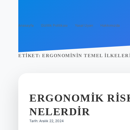
Anasayfa
Gizlilik Politikası
Yasal Uyarı
Hakkımızda
ETIKET:
ERGONOMININ TEMEL ILKELER
ERGONOMIK RIS
NELERDIR
Tarih: Aralık 22, 2024