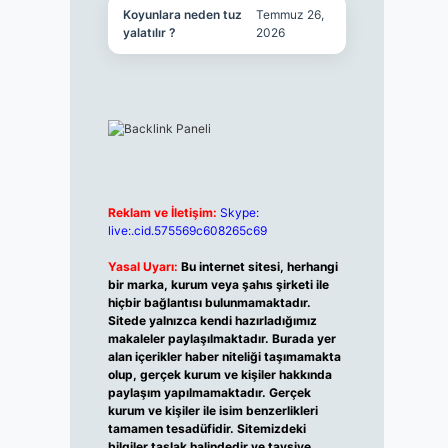
Koyunlara neden tuz
Temmuz 26,
yalatılır ?
2026
Reklam ve İletişim:
Skype:
live:.cid.575569c608265c69
Yasal Uyarı:
Bu internet sitesi, herhangi
bir marka, kurum veya şahıs şirketi ile
hiçbir bağlantısı bulunmamaktadır.
Sitede yalnızca kendi hazırladığımız
makaleler paylaşılmaktadır. Burada yer
alan içerikler haber niteliği taşımamakta
olup, gerçek kurum ve kişiler hakkında
paylaşım yapılmamaktadır. Gerçek
kurum ve kişiler ile isim benzerlikleri
tamamen tesadüfidir. Sitemizdeki
bilgiler taslak halindedir ve tavsiye