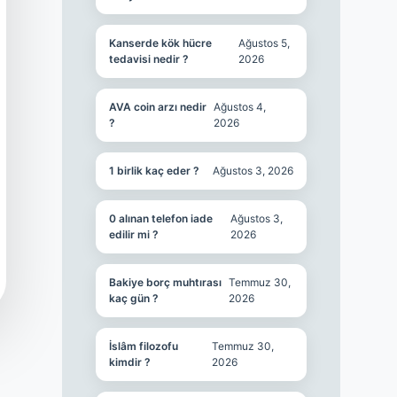
Kanserde kök hücre
Ağustos 5,
tedavisi nedir ?
2026
AVA coin arzı nedir
Ağustos 4,
?
2026
1 birlik kaç eder ?
Ağustos 3, 2026
0 alınan telefon iade
Ağustos 3,
edilir mi ?
2026
Bakiye borç muhtırası
Temmuz 30,
kaç gün ?
2026
İslâm filozofu
Temmuz 30,
kimdir ?
2026