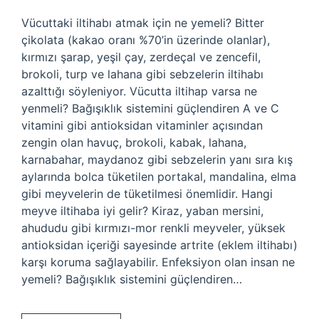
Vücuttaki iltihabı atmak için ne yemeli? Bitter
çikolata (kakao oranı %70’in üzerinde olanlar),
kırmızı şarap, yeşil çay, zerdeçal ve zencefil,
brokoli, turp ve lahana gibi sebzelerin iltihabı
azalttığı söyleniyor. Vücutta iltihap varsa ne
yenmeli? Bağışıklık sistemini güçlendiren A ve C
vitamini gibi antioksidan vitaminler açısından
zengin olan havuç, brokoli, kabak, lahana,
karnabahar, maydanoz gibi sebzelerin yanı sıra kış
aylarında bolca tüketilen portakal, mandalina, elma
gibi meyvelerin de tüketilmesi önemlidir. Hangi
meyve iltihaba iyi gelir? Kiraz, yaban mersini,
ahududu gibi kırmızı-mor renkli meyveler, yüksek
antioksidan içeriği sayesinde artrite (eklem iltihabı)
karşı koruma sağlayabilir. Enfeksiyon olan insan ne
yemeli? Bağışıklık sistemini güçlendiren…