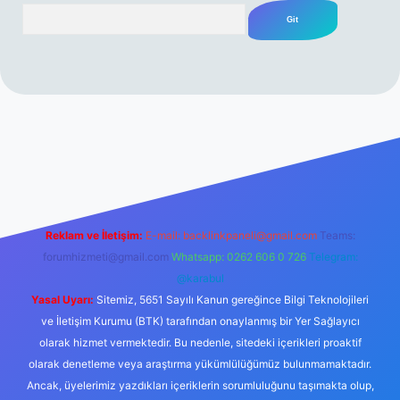
Arama
rabet resmi sitesi
tulipbetgiris.org
Reklam ve İletişim:
E-mail:
backlinkpaneli@gmail.com
Teams:
forumhizmeti@gmail.com
Whatsapp: 0262 606 0 726
Telegram:
@karabul
Yasal Uyarı:
Sitemiz, 5651 Sayılı Kanun gereğince Bilgi Teknolojileri
ve İletişim Kurumu (BTK) tarafından onaylanmış bir Yer Sağlayıcı
olarak hizmet vermektedir. Bu nedenle, sitedeki içerikleri proaktif
olarak denetleme veya araştırma yükümlülüğümüz bulunmamaktadır.
Ancak, üyelerimiz yazdıkları içeriklerin sorumluluğunu taşımakta olup,