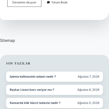
Vücuttaki
Devamını okuyun
Yorum Bırak
Iltihaba
Hangi
Besinler
Iyi
Gelir
Sitemap
SIDEBAR
SON YAZILAR
Işleme kelimesinin anlamı nedir ?
Ağustos 7, 2026
Baykar Lisesi burs veriyor mu ?
Ağustos 6, 2026
Kanserde kök hücre tedavisi nedir ?
Ağustos 5, 2026