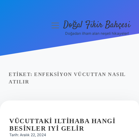
Doğal Fikir Bahçesi
menüyü
aç
Doğadan ilham alan neşeli hikayeler!
Anasayfa
Gizlilik Politikası
Yasal Uyarı
ETIKET:
ENFEKSIYON VÜCUTTAN NASIL
ATILIR
Hakkımızda
VÜCUTTAKI ILTIHABA HANGI
BESINLER IYI GELIR
Tarih: Aralık 22, 2024