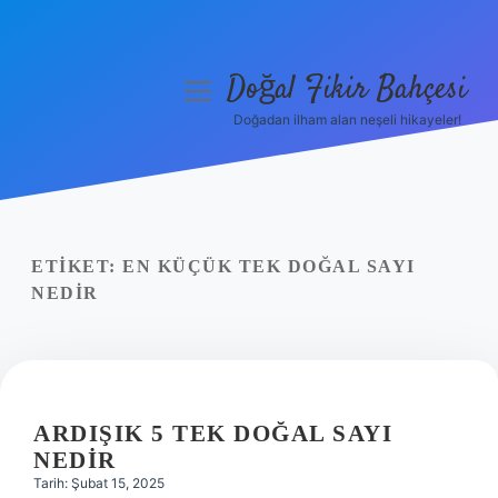
Doğal Fikir Bahçesi
menüyü
aç
Doğadan ilham alan neşeli hikayeler!
Anasayfa
Gizlilik Politikası
Yasal Uyarı
ETIKET:
EN KÜÇÜK TEK DOĞAL SAYI
NEDIR
Hakkımızda
ARDIŞIK 5 TEK DOĞAL SAYI
NEDIR
Tarih: Şubat 15, 2025