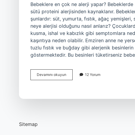
Bebeklere en çok ne alerji yapar? Bebeklerde 
sütü proteini alerjisinden kaynaklanır. Bebekle
şunlardır: süt, yumurta, fıstık, ağaç yemişleri,
neye alerjisi olduğunu nasıl anlarız? Çocuklarda 
kusma, ishal ve kabızlık gibi semptomlara neden 
kaşıntıya neden olabilir. Emziren anne ne yerse
tuzlu fıstık ve buğday gibi alerjenik besinler
göstermektedir. Bu besinleri tüketirseniz beb
Bebeklerin
Devamını okuyun
12 Yorum
En
Çok
Neye
Alerjisi
Olur
Sitemap