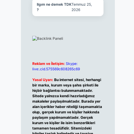
Ilgım ne demek TDK
Temmuz 25,
?
2026
Reklam ve İletişim:
Skype:
live:.cid.575569c608265c69
Yasal Uyarı:
Bu internet sitesi, herhangi
bir marka, kurum veya şahıs şirketi ile
hiçbir bağlantısı bulunmamaktadır.
Sitede yalnızca kendi hazırladığımız
makaleler paylaşılmaktadır. Burada yer
alan içerikler haber niteliği taşımamakta
olup, gerçek kurum ve kişiler hakkında
paylaşım yapılmamaktadır. Gerçek
kurum ve kişiler ile isim benzerlikleri
tamamen tesadüfidir. Sitemizdeki
bilgiler taslak halindedir ve tavsiye