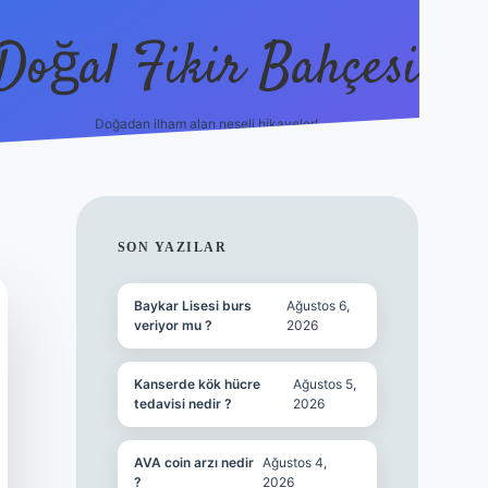
Doğal Fikir Bahçesi
Doğadan ilham alan neşeli hikayeler!
grandoperabet
SIDEBAR
SON YAZILAR
Baykar Lisesi burs
Ağustos 6,
veriyor mu ?
2026
Kanserde kök hücre
Ağustos 5,
tedavisi nedir ?
2026
AVA coin arzı nedir
Ağustos 4,
?
2026