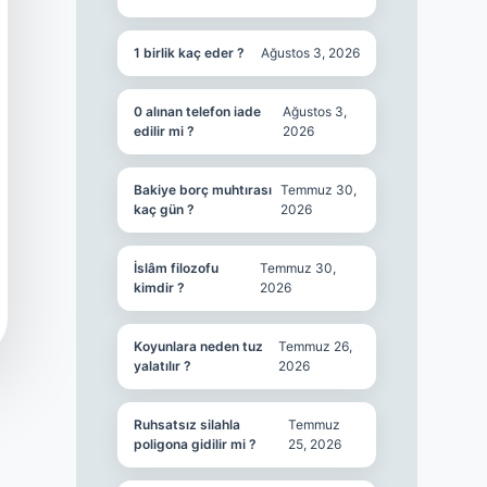
1 birlik kaç eder ?
Ağustos 3, 2026
0 alınan telefon iade
Ağustos 3,
edilir mi ?
2026
Bakiye borç muhtırası
Temmuz 30,
kaç gün ?
2026
İslâm filozofu
Temmuz 30,
kimdir ?
2026
Koyunlara neden tuz
Temmuz 26,
yalatılır ?
2026
Ruhsatsız silahla
Temmuz
poligona gidilir mi ?
25, 2026