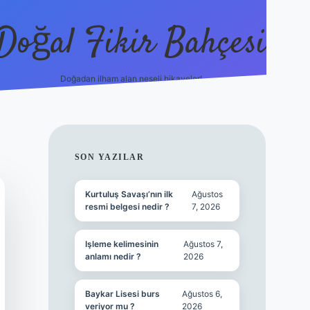
Doğal Fikir Bahçesi
Doğadan ilham alan neşeli hikayeler!
grandoperabet re
SIDEBAR
SON YAZILAR
Kurtuluş Savaşı’nın ilk
Ağustos
resmi belgesi nedir ?
7, 2026
Işleme kelimesinin
Ağustos 7,
anlamı nedir ?
2026
Baykar Lisesi burs
Ağustos 6,
veriyor mu ?
2026