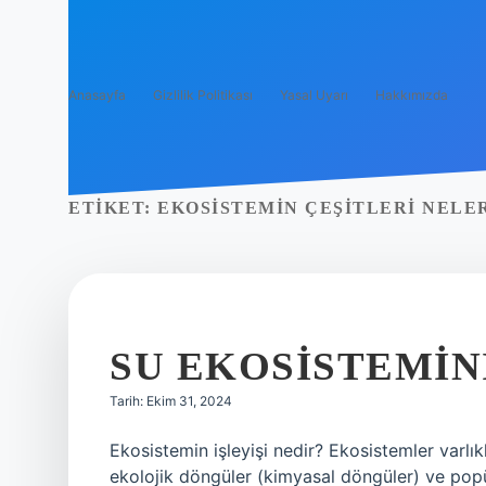
Anasayfa
Gizlilik Politikası
Yasal Uyarı
Hakkımızda
ETIKET:
EKOSISTEMIN ÇEŞITLERI NELE
SU EKOSISTEMINI
Tarih: Ekim 31, 2024
Ekosistemin işleyişi nedir? Ekosistemler varlıkla
ekolojik döngüler (kimyasal döngüler) ve popül