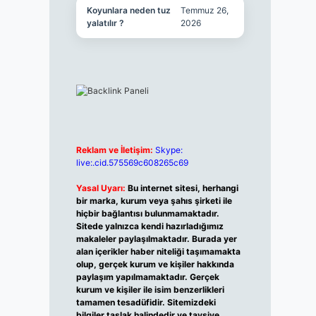
Koyunlara neden tuz
Temmuz 26,
yalatılır ?
2026
Reklam ve İletişim:
Skype:
live:.cid.575569c608265c69
Yasal Uyarı:
Bu internet sitesi, herhangi
bir marka, kurum veya şahıs şirketi ile
hiçbir bağlantısı bulunmamaktadır.
Sitede yalnızca kendi hazırladığımız
makaleler paylaşılmaktadır. Burada yer
alan içerikler haber niteliği taşımamakta
olup, gerçek kurum ve kişiler hakkında
paylaşım yapılmamaktadır. Gerçek
kurum ve kişiler ile isim benzerlikleri
tamamen tesadüfidir. Sitemizdeki
bilgiler taslak halindedir ve tavsiye