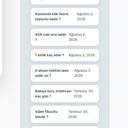
Kanserde kök hücre
Ağustos 5,
tedavisi nedir ?
2026
AVA coin arzı nedir
Ağustos 4,
?
2026
1 birlik kaç eder ?
Ağustos 3, 2026
0 alınan telefon iade
Ağustos 3,
edilir mi ?
2026
Bakiye borç muhtırası
Temmuz 30,
kaç gün ?
2026
İslâm filozofu
Temmuz 30,
kimdir ?
2026