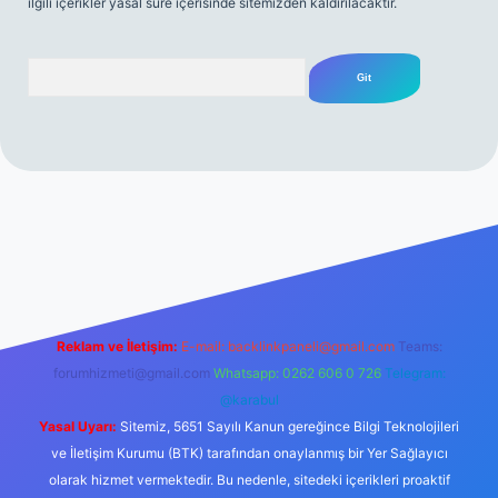
ilgili içerikler yasal süre içerisinde sitemizden kaldırılacaktır.
Arama
erabet resmi sitesi
tulipbetgiris.org
Reklam ve İletişim:
E-mail:
backlinkpaneli@gmail.com
Teams:
forumhizmeti@gmail.com
Whatsapp: 0262 606 0 726
Telegram:
@karabul
Yasal Uyarı:
Sitemiz, 5651 Sayılı Kanun gereğince Bilgi Teknolojileri
ve İletişim Kurumu (BTK) tarafından onaylanmış bir Yer Sağlayıcı
olarak hizmet vermektedir. Bu nedenle, sitedeki içerikleri proaktif