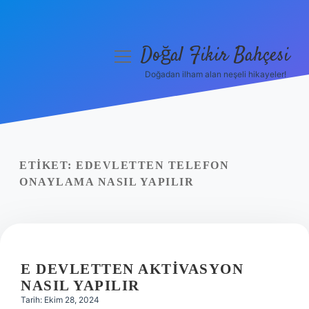
Doğal Fikir Bahçesi
menüyü
aç
Doğadan ilham alan neşeli hikayeler!
Anasayfa
Gizlilik Politikası
Yasal Uyarı
ETIKET:
EDEVLETTEN TELEFON
ONAYLAMA NASIL YAPILIR
Hakkımızda
E DEVLETTEN AKTIVASYON
NASIL YAPILIR
Tarih: Ekim 28, 2024