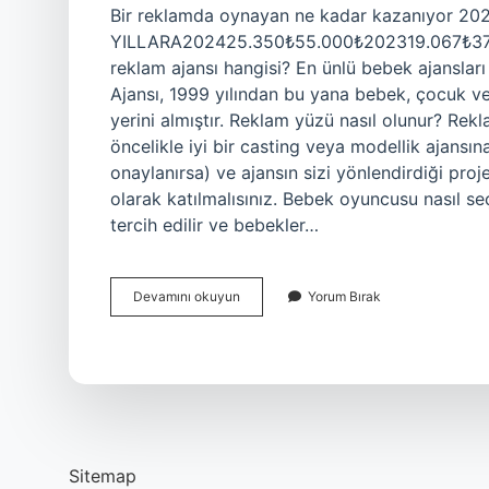
Bir reklamda oynayan ne kadar kazanıyor 2
YILLARA202425.350₺55.000₺202319.067₺37.5
reklam ajansı hangisi? En ünlü bebek ajanslar
Ajansı, 1999 yılından bu yana bebek, çocuk ve 
yerini almıştır. Reklam yüzü nasıl olunur? Re
öncelikle iyi bir casting veya modellik ajansı
onaylanırsa) ve ajansın sizi yönlendirdiği pro
olarak katılmalısınız. Bebek oyuncusu nasıl seç
tercih edilir ve bebekler…
Bebek
Devamını okuyun
Yorum Bırak
Reklam
Yüzü
Ne
Kadar
Kazanıyor
Sitemap