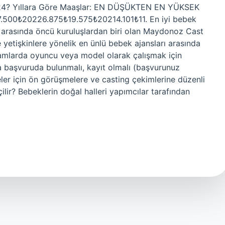
024? Yıllara Göre Maaşlar: EN DÜŞÜKTEN EN YÜKSEK
00₺20226.875₺19.575₺20214.101₺11. En iyi bebek
ı arasında öncü kuruluşlardan biri olan Maydonoz Cast
yetişkinlere yönelik en ünlü bebek ajansları arasında
klamlarda oyuncu veya model olarak çalışmak için
na başvuruda bulunmalı, kayıt olmalı (başvurunuz
jeler için ön görüşmelere ve casting çekimlerine düzenli
ilir? Bebeklerin doğal halleri yapımcılar tarafından