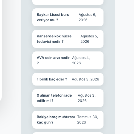
Baykar Lisesi burs
Ağustos 6,
veriyor mu ?
2026
Kanserde kök hücre
Ağustos 5,
tedavisi nedir ?
2026
AVA coin arzı nedir
Ağustos 4,
?
2026
1 birlik kaç eder ?
Ağustos 3, 2026
0 alınan telefon iade
Ağustos 3,
edilir mi ?
2026
Bakiye borç muhtırası
Temmuz 30,
kaç gün ?
2026