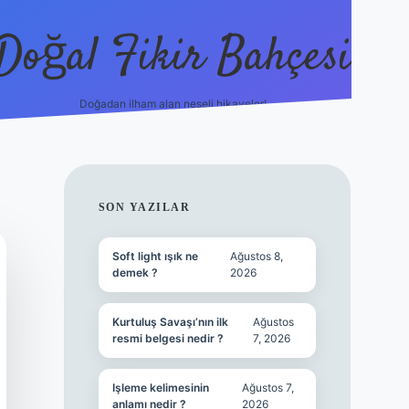
Doğal Fikir Bahçesi
Doğadan ilham alan neşeli hikayeler!
grandoperabet res
SIDEBAR
SON YAZILAR
Soft light ışık ne
Ağustos 8,
demek ?
2026
Kurtuluş Savaşı’nın ilk
Ağustos
resmi belgesi nedir ?
7, 2026
Işleme kelimesinin
Ağustos 7,
anlamı nedir ?
2026