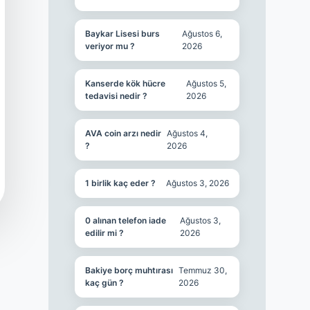
Baykar Lisesi burs
Ağustos 6,
veriyor mu ?
2026
Kanserde kök hücre
Ağustos 5,
tedavisi nedir ?
2026
AVA coin arzı nedir
Ağustos 4,
?
2026
1 birlik kaç eder ?
Ağustos 3, 2026
0 alınan telefon iade
Ağustos 3,
edilir mi ?
2026
Bakiye borç muhtırası
Temmuz 30,
kaç gün ?
2026