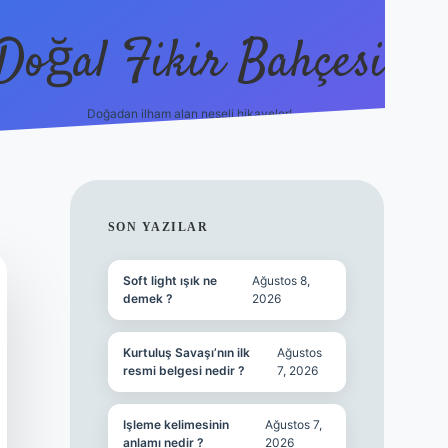
Doğal Fikir Bahçesi
Doğadan ilham alan neşeli hikayeler!
grandoperabet re
SIDEBAR
SON YAZILAR
Soft light ışık ne
Ağustos 8,
demek ?
2026
Kurtuluş Savaşı’nın ilk
Ağustos
resmi belgesi nedir ?
7, 2026
Işleme kelimesinin
Ağustos 7,
anlamı nedir ?
2026