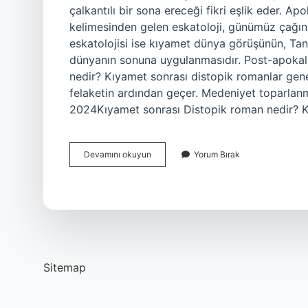
çalkantılı bir sona ereceği fikri eşlik eder.
kelimesinden gelen eskatoloji, günümüz çağının
eskatolojisi ise kıyamet dünya görüşünün, Tanrı
dünyanın sonuna uygulanmasıdır. Post-apokali
nedir? Kıyamet sonrası distopik romanlar genel
felaketin ardından geçer. Medeniyet toparlanma
2024Kıyamet sonrası Distopik roman nedir? K
Apokaliptik
Devamını okuyun
Yorum Bırak
Hastalığı
Nedir
Sitemap