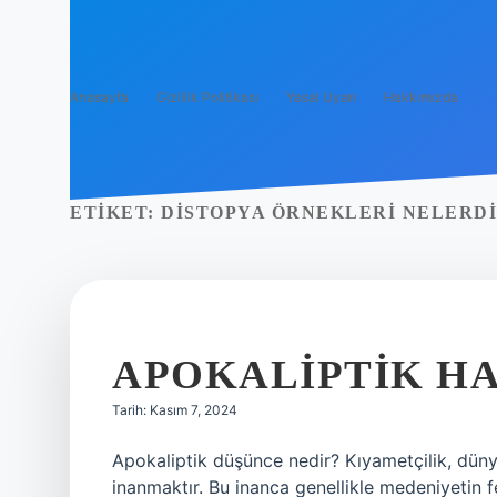
Anasayfa
Gizlilik Politikası
Yasal Uyarı
Hakkımızda
ETIKET:
DISTOPYA ÖRNEKLERI NELERD
APOKALIPTIK HA
Tarih: Kasım 7, 2024
Apokaliptik düşünce nedir? Kıyametçilik, dün
inanmaktır. Bu inanca genellikle medeniyetin f