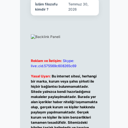
İslâm filozofu
Temmuz 30,
kimdir ?
2026
Reklam ve İletişim:
Skype:
live:.cid.575569c608265c69
Yasal Uyarı:
Bu internet sitesi, herhangi
bir marka, kurum veya şahıs şirketi ile
hiçbir bağlantısı bulunmamaktadır.
Sitede yalnızca kendi hazırladığımız
makaleler paylaşılmaktadır. Burada yer
alan içerikler haber niteliği taşımamakta
olup, gerçek kurum ve kişiler hakkında
paylaşım yapılmamaktadır. Gerçek
kurum ve kişiler ile isim benzerlikleri
tamamen tesadüfidir. Sitemizdeki
bilgiler taslak halindedir ve tavsiye