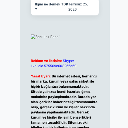
Ilgım ne demek TDK
Temmuz 25,
?
2026
Reklam ve İletişim:
Skype:
live:.cid.575569c608265c69
Yasal Uyarı:
Bu internet sitesi, herhangi
bir marka, kurum veya şahıs şirketi ile
hiçbir bağlantısı bulunmamaktadır.
Sitede yalnızca kendi hazırladığımız
makaleler paylaşılmaktadır. Burada yer
alan içerikler haber niteliği taşımamakta
olup, gerçek kurum ve kişiler hakkında
paylaşım yapılmamaktadır. Gerçek
kurum ve kişiler ile isim benzerlikleri
tamamen tesadüfidir. Sitemizdeki
bilgiler taslak halindedir ve tavsiye