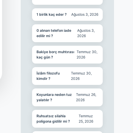
1 birlik kaç eder ?
Ağustos 3, 2026
0 alınan telefon iade
Ağustos 3,
edilir mi ?
2026
Bakiye borç muhtırası
Temmuz 30,
kaç gün ?
2026
İslâm filozofu
Temmuz 30,
kimdir ?
2026
Koyunlara neden tuz
Temmuz 26,
yalatılır ?
2026
Ruhsatsız silahla
Temmuz
poligona gidilir mi ?
25, 2026