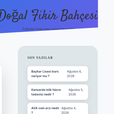
Doğal Fikir Bahçesi
Doğadan ilham alan neşeli hikayeler!
grandoperabet re
SIDEBAR
SON YAZILAR
Baykar Lisesi burs
Ağustos 6,
veriyor mu ?
2026
Kanserde kök hücre
Ağustos 5,
tedavisi nedir ?
2026
AVA coin arzı nedir
Ağustos 4,
?
2026