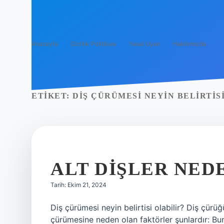
Anasayfa
Gizlilik Politikası
Yasal Uyarı
Hakkımızda
ETIKET:
DIŞ ÇÜRÜMESI NEYIN BELIRTIS
ALT DIŞLER NED
Tarih: Ekim 21, 2024
Diş çürümesi neyin belirtisi olabilir? Diş çürü
çürümesine neden olan faktörler şunlardır: Bunl