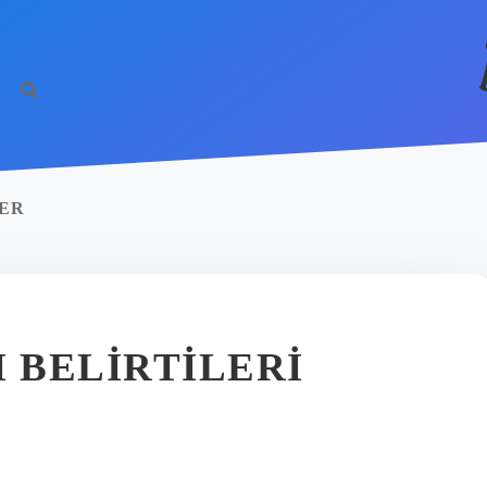
ÇER
I BELIRTILERI