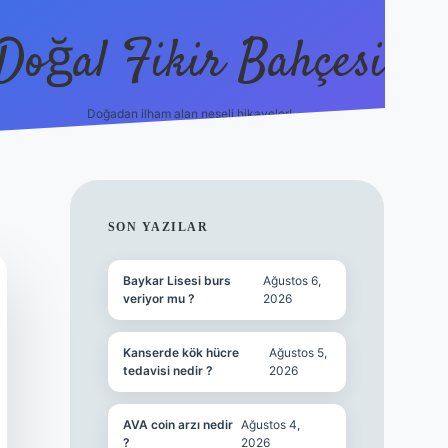
Doğal Fikir Bahçesi
Doğadan ilham alan neşeli hikayeler!
grandoperabet r
SIDEBAR
SON YAZILAR
Baykar Lisesi burs
Ağustos 6,
veriyor mu ?
2026
Kanserde kök hücre
Ağustos 5,
tedavisi nedir ?
2026
AVA coin arzı nedir
Ağustos 4,
?
2026