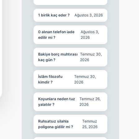
1 birlik kaç eder ?
Ağustos 3, 2026
0 alınan telefon iade
Ağustos 3,
edilir mi ?
2026
Bakiye borç muhtırası
Temmuz 30,
kaç gün ?
2026
İslâm filozofu
Temmuz 30,
kimdir ?
2026
Koyunlara neden tuz
Temmuz 26,
yalatılır ?
2026
Ruhsatsız silahla
Temmuz
poligona gidilir mi ?
25, 2026