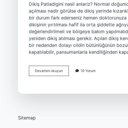
Dikiş Patladigini nasil anlariz? Normal doğumdan
açılması nadir görülse de dikiş yerinde kızarıklı
bir durum fark ederseniz hemen doktorunuza d
dikişinin yırtılması hafif ila orta şiddette ağ
değerlendirilmeli ve bölgeye bakım yapılmalıdı
yeniden dikiş atılması gerekir. Açılan dikiş k
bir nedenden dolayı cildin bütünlüğünün bozul
kapatılabilir, pansumanlarla kendiliğinden kap
Dikiş
Devamını okuyun
10 Yorum
Patlaması
Belirtileri
Nelerdir
Sitemap