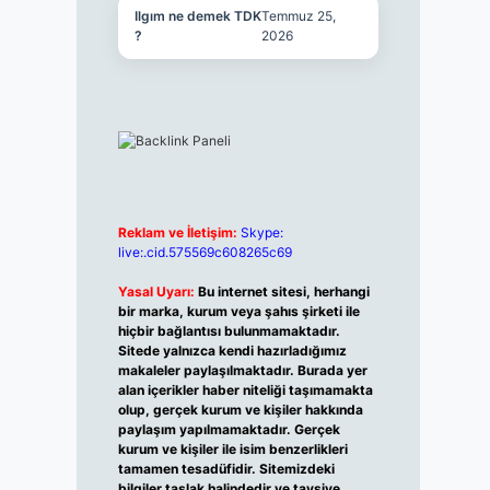
Ilgım ne demek TDK
Temmuz 25,
?
2026
Reklam ve İletişim:
Skype:
live:.cid.575569c608265c69
Yasal Uyarı:
Bu internet sitesi, herhangi
bir marka, kurum veya şahıs şirketi ile
hiçbir bağlantısı bulunmamaktadır.
Sitede yalnızca kendi hazırladığımız
makaleler paylaşılmaktadır. Burada yer
alan içerikler haber niteliği taşımamakta
olup, gerçek kurum ve kişiler hakkında
paylaşım yapılmamaktadır. Gerçek
kurum ve kişiler ile isim benzerlikleri
tamamen tesadüfidir. Sitemizdeki
bilgiler taslak halindedir ve tavsiye