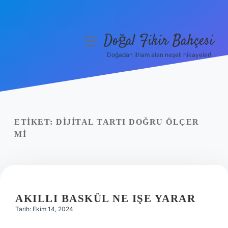
Doğal Fikir Bahçesi
menüyü
aç
Doğadan ilham alan neşeli hikayeler!
Anasayfa
Gizlilik Politikası
Yasal Uyarı
ETIKET:
DIJITAL TARTI DOĞRU ÖLÇER
MI
Hakkımızda
AKILLI BASKÜL NE IŞE YARAR
Tarih: Ekim 14, 2024