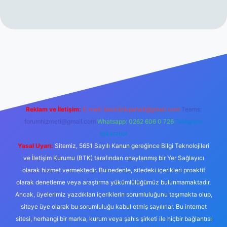
rabet resmi sitesi
tulipbetgiris.org
Reklam ve İletişim:
E-mail:
backlinkpaneli@gmail.com
Teams:
forumhizmeti@gmail.com
Whatsapp: 0262 606 0 726
Telegram:
@karabul
Yasal Uyarı:
Sitemiz, 5651 Sayılı Kanun gereğince Bilgi Teknolojileri
ve İletişim Kurumu (BTK) tarafından onaylanmış bir Yer Sağlayıcı
olarak hizmet vermektedir. Bu nedenle, sitedeki içerikleri proaktif
olarak denetleme veya araştırma yükümlülüğümüz bulunmamaktadır.
Ancak, üyelerimiz yazdıkları içeriklerin sorumluluğunu taşımakta olup,
siteye üye olarak bu sorumluluğu kabul etmiş sayılırlar. Bu internet
sitesi, herhangi bir marka, kurum veya şahıs şirketi ile hiçbir bağlantısı