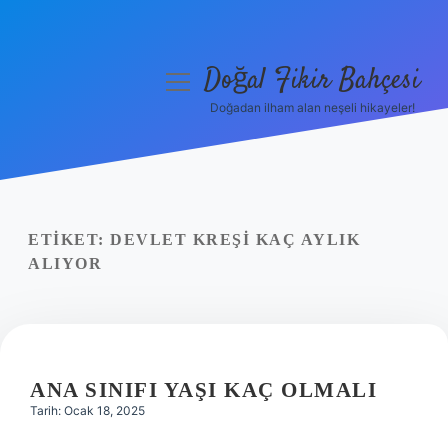
Doğal Fikir Bahçesi
menüyü
aç
Doğadan ilham alan neşeli hikayeler!
Anasayfa
Gizlilik Politikası
Yasal Uyarı
ETIKET:
DEVLET KREŞI KAÇ AYLIK
ALIYOR
Hakkımızda
ANA SINIFI YAŞI KAÇ OLMALI
Tarih: Ocak 18, 2025