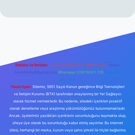
erabet resmi sitesi
tulipbetgiris.org
Reklam ve İletişim:
E-mail:
backlinkpaneli@gmail.com
Teams:
forumhizmeti@gmail.com
Whatsapp: 0262 606 0 726
Telegram:
@karabul
Yasal Uyarı:
Sitemiz, 5651 Sayılı Kanun gereğince Bilgi Teknolojileri
ve İletişim Kurumu (BTK) tarafından onaylanmış bir Yer Sağlayıcı
olarak hizmet vermektedir. Bu nedenle, sitedeki içerikleri proaktif
olarak denetleme veya araştırma yükümlülüğümüz bulunmamaktadır.
Ancak, üyelerimiz yazdıkları içeriklerin sorumluluğunu taşımakta olup,
siteye üye olarak bu sorumluluğu kabul etmiş sayılırlar. Bu internet
sitesi, herhangi bir marka, kurum veya şahıs şirketi ile hiçbir bağlantısı