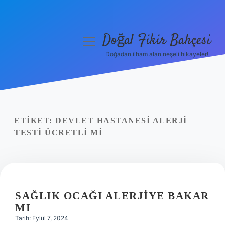
Doğal Fikir Bahçesi
menüyü
aç
Doğadan ilham alan neşeli hikayeler!
Anasayfa
Gizlilik Politikası
Yasal Uyarı
ETIKET:
DEVLET HASTANESI ALERJI
TESTI ÜCRETLI MI
Hakkımızda
SAĞLIK OCAĞI ALERJIYE BAKAR
MI
Tarih: Eylül 7, 2024