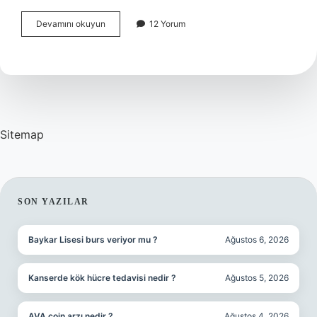
Sağlık
Devamını okuyun
12 Yorum
Ocağı
Alerjiye
Bakar
Mı
Sitemap
SIDEBAR
SON YAZILAR
Baykar Lisesi burs veriyor mu ?
Ağustos 6, 2026
Kanserde kök hücre tedavisi nedir ?
Ağustos 5, 2026
AVA coin arzı nedir ?
Ağustos 4, 2026