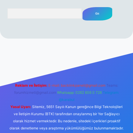
Arama
rabet resmi sitesi
tulipbetgiris.org
Reklam ve İletişim:
E-mail:
backlinkpaneli@gmail.com
Teams:
forumhizmeti@gmail.com
Whatsapp: 0262 606 0 726
Telegram:
@karabul
Yasal Uyarı:
Sitemiz, 5651 Sayılı Kanun gereğince Bilgi Teknolojileri
ve İletişim Kurumu (BTK) tarafından onaylanmış bir Yer Sağlayıcı
olarak hizmet vermektedir. Bu nedenle, sitedeki içerikleri proaktif
olarak denetleme veya araştırma yükümlülüğümüz bulunmamaktadır.