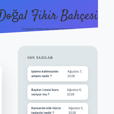
Doğal Fikir Bahçesi
Doğadan ilham alan neşeli hikayeler!
grandoperabet re
SIDEBAR
SON YAZILAR
Işleme kelimesinin
Ağustos 7,
anlamı nedir ?
2026
Baykar Lisesi burs
Ağustos 6,
veriyor mu ?
2026
Kanserde kök hücre
Ağustos 5,
tedavisi nedir ?
2026