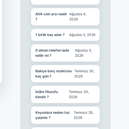
AVA coin arzı nedir
Ağustos 4,
?
2026
1 birlik kaç eder ?
Ağustos 3, 2026
0 alınan telefon iade
Ağustos 3,
edilir mi ?
2026
Bakiye borç muhtırası
Temmuz 30,
kaç gün ?
2026
İslâm filozofu
Temmuz 30,
kimdir ?
2026
Koyunlara neden tuz
Temmuz 26,
yalatılır ?
2026