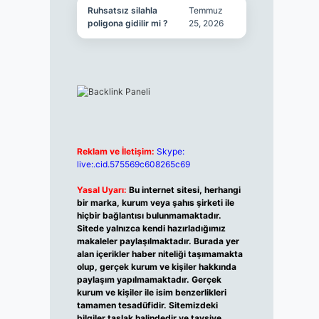
Ruhsatsız silahla
Temmuz
poligona gidilir mi ?
25, 2026
Reklam ve İletişim:
Skype:
live:.cid.575569c608265c69
Yasal Uyarı:
Bu internet sitesi, herhangi
bir marka, kurum veya şahıs şirketi ile
hiçbir bağlantısı bulunmamaktadır.
Sitede yalnızca kendi hazırladığımız
makaleler paylaşılmaktadır. Burada yer
alan içerikler haber niteliği taşımamakta
olup, gerçek kurum ve kişiler hakkında
paylaşım yapılmamaktadır. Gerçek
kurum ve kişiler ile isim benzerlikleri
tamamen tesadüfidir. Sitemizdeki
bilgiler taslak halindedir ve tavsiye