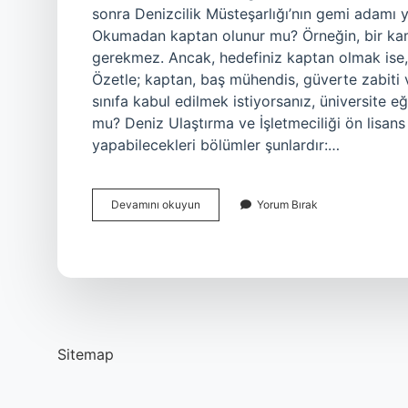
sonra Denizcilik Müsteşarlığı’nın gemi adamı y
Okumadan kaptan olunur mu? Örneğin, bir kam
gerekmez. Ancak, hedefiniz kaptan olmak ise,
Özetle; kaptan, baş mühendis, güverte zabiti v
sınıfa kabul edilmek istiyorsanız, üniversite e
mu? Deniz Ulaştırma ve İşletmeciliği ön lisans
yapabilecekleri bölümler şunlardır:…
Sonradan
Devamını okuyun
Yorum Bırak
Kaptan
Olunur
Mu
Sitemap