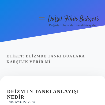
Doğal Fikir Bahçesi
menüyü
aç
Doğadan ilham alan neşeli hikayeler!
Anasayfa
Gizlilik Politikası
Yasal Uyarı
ETIKET:
DEIZMDE TANRI DUALARA
KARŞILIK VERIR MI
Hakkımızda
DEIZM IN TANRI ANLAYIŞI
NEDIR
Tarih: Aralık 22, 2024