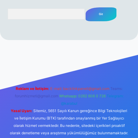
Arama
rabet resmi sitesi
tulipbetgiris.org
Reklam ve İletişim:
E-mail:
backlinkpaneli@gmail.com
Teams:
forumhizmeti@gmail.com
Whatsapp: 0262 606 0 726
Telegram:
@karabul
Yasal Uyarı:
Sitemiz, 5651 Sayılı Kanun gereğince Bilgi Teknolojileri
ve İletişim Kurumu (BTK) tarafından onaylanmış bir Yer Sağlayıcı
olarak hizmet vermektedir. Bu nedenle, sitedeki içerikleri proaktif
olarak denetleme veya araştırma yükümlülüğümüz bulunmamaktadır.