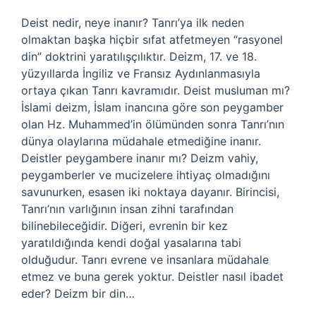
Deist nedir, neye inanır? Tanrı’ya ilk neden
olmaktan başka hiçbir sıfat atfetmeyen “rasyonel
din” doktrini yaratılışçılıktır. Deizm, 17. ve 18.
yüzyıllarda İngiliz ve Fransız Aydınlanmasıyla
ortaya çıkan Tanrı kavramıdır. Deist musluman mı?
İslami deizm, İslam inancına göre son peygamber
olan Hz. Muhammed’in ölümünden sonra Tanrı’nın
dünya olaylarına müdahale etmediğine inanır.
Deistler peygambere inanır mı? Deizm vahiy,
peygamberler ve mucizelere ihtiyaç olmadığını
savunurken, esasen iki noktaya dayanır. Birincisi,
Tanrı’nın varlığının insan zihni tarafından
bilinebileceğidir. Diğeri, evrenin bir kez
yaratıldığında kendi doğal yasalarına tabi
olduğudur. Tanrı evrene ve insanlara müdahale
etmez ve buna gerek yoktur. Deistler nasıl ibadet
eder? Deizm bir din…