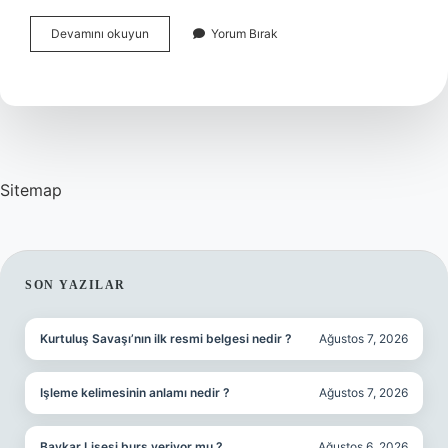
Deizm
Devamını okuyun
Yorum Bırak
In
Tanrı
Anlayışı
Nedir
Sitemap
SIDEBAR
SON YAZILAR
Kurtuluş Savaşı’nın ilk resmi belgesi nedir ?
Ağustos 7, 2026
Işleme kelimesinin anlamı nedir ?
Ağustos 7, 2026
Baykar Lisesi burs veriyor mu ?
Ağustos 6, 2026