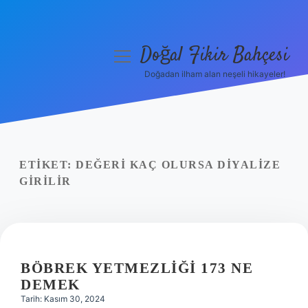
Doğal Fikir Bahçesi
menüyü
aç
Doğadan ilham alan neşeli hikayeler!
Anasayfa
Gizlilik Politikası
Yasal Uyarı
ETIKET:
DEĞERI KAÇ OLURSA DIYALIZE
GIRILIR
Hakkımızda
BÖBREK YETMEZLIĞI 173 NE
DEMEK
Tarih: Kasım 30, 2024