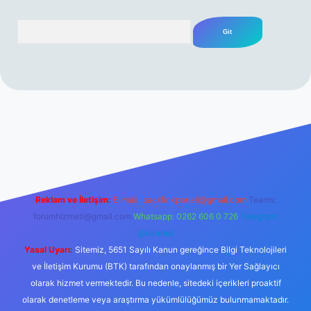
Arama
rabet resmi sitesi
tulipbetgiris.org
Reklam ve İletişim:
E-mail:
backlinkpaneli@gmail.com
Teams:
forumhizmeti@gmail.com
Whatsapp: 0262 606 0 726
Telegram:
@karabul
Yasal Uyarı:
Sitemiz, 5651 Sayılı Kanun gereğince Bilgi Teknolojileri
ve İletişim Kurumu (BTK) tarafından onaylanmış bir Yer Sağlayıcı
olarak hizmet vermektedir. Bu nedenle, sitedeki içerikleri proaktif
olarak denetleme veya araştırma yükümlülüğümüz bulunmamaktadır.