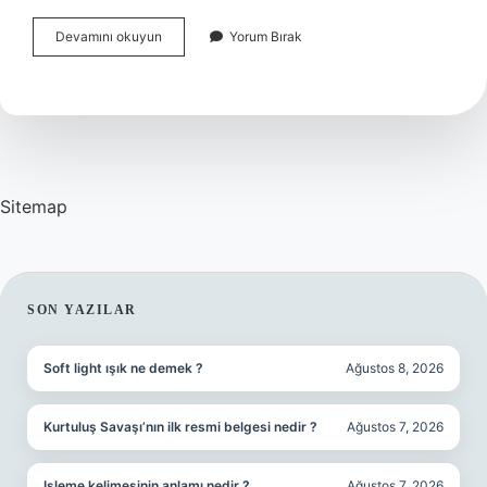
Böbrek
Devamını okuyun
Yorum Bırak
Yetmezliği
173
Ne
Demek
Sitemap
SIDEBAR
SON YAZILAR
Soft light ışık ne demek ?
Ağustos 8, 2026
Kurtuluş Savaşı’nın ilk resmi belgesi nedir ?
Ağustos 7, 2026
Işleme kelimesinin anlamı nedir ?
Ağustos 7, 2026