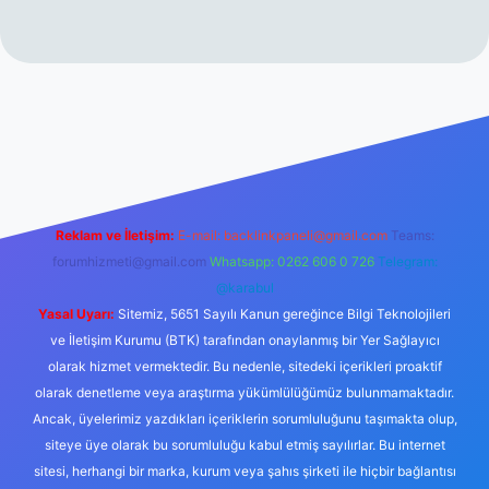
erabet resmi sitesi
tulipbetgiris.org
Reklam ve İletişim:
E-mail:
backlinkpaneli@gmail.com
Teams:
forumhizmeti@gmail.com
Whatsapp: 0262 606 0 726
Telegram:
@karabul
Yasal Uyarı:
Sitemiz, 5651 Sayılı Kanun gereğince Bilgi Teknolojileri
ve İletişim Kurumu (BTK) tarafından onaylanmış bir Yer Sağlayıcı
olarak hizmet vermektedir. Bu nedenle, sitedeki içerikleri proaktif
olarak denetleme veya araştırma yükümlülüğümüz bulunmamaktadır.
Ancak, üyelerimiz yazdıkları içeriklerin sorumluluğunu taşımakta olup,
siteye üye olarak bu sorumluluğu kabul etmiş sayılırlar. Bu internet
sitesi, herhangi bir marka, kurum veya şahıs şirketi ile hiçbir bağlantısı