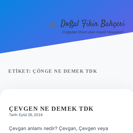
Doğal Fikir Bahçesi
menüyü
aç
Doğadan ilham alan neşeli hikayeler!
Anasayfa
Gizlilik Politikası
Yasal Uyarı
ETIKET:
ÇÖNGE NE DEMEK TDK
Hakkımızda
ÇEVGEN NE DEMEK TDK
Tarih: Eylül 26, 2024
Çevgan anlamı nedir? Çevgan, Çevgen veya