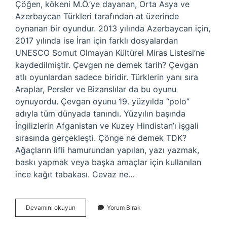
Çöğen, kökeni M.Ö.’ye dayanan, Orta Asya ve
Azerbaycan Türkleri tarafından at üzerinde
oynanan bir oyundur. 2013 yılında Azerbaycan için,
2017 yılında ise İran için farklı dosyalardan
UNESCO Somut Olmayan Kültürel Miras Listesi’ne
kaydedilmiştir. Çevgen ne demek tarih? Çevgan
atlı oyunlardan sadece biridir. Türklerin yanı sıra
Araplar, Persler ve Bizanslılar da bu oyunu
oynuyordu. Çevgan oyunu 19. yüzyılda “polo”
adıyla tüm dünyada tanındı. Yüzyılın başında
İngilizlerin Afganistan ve Kuzey Hindistan’ı işgali
sırasında gerçekleşti. Çönge ne demek TDK?
Ağaçların lifli hamurundan yapılan, yazı yazmak,
baskı yapmak veya başka amaçlar için kullanılan
ince kağıt tabakası. Cevaz ne…
Çevgen
Devamını okuyun
Yorum Bırak
Ne
Demek