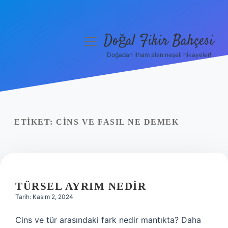
Doğal Fikir Bahçesi
menüyü
aç
Doğadan ilham alan neşeli hikayeler!
Anasayfa
Gizlilik Politikası
Yasal Uyarı
ETIKET:
CINS VE FASIL NE DEMEK
Hakkımızda
TÜRSEL AYRIM NEDIR
Tarih: Kasım 2, 2024
Cins ve tür arasındaki fark nedir mantıkta? Daha