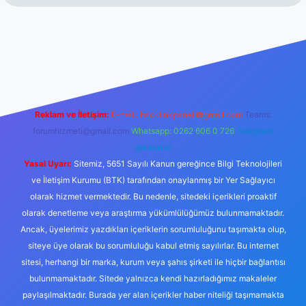
rabet resmi sitesi
tulipbetgiris.org
Reklam ve İletişim:
E-mail:
backlinkpaneli@gmail.com
Teams:
forumhizmeti@gmail.com
Whatsapp: 0262 606 0 726
Telegram:
@karabul
Yasal Uyarı:
Sitemiz, 5651 Sayılı Kanun gereğince Bilgi Teknolojileri
ve İletişim Kurumu (BTK) tarafından onaylanmış bir Yer Sağlayıcı
olarak hizmet vermektedir. Bu nedenle, sitedeki içerikleri proaktif
olarak denetleme veya araştırma yükümlülüğümüz bulunmamaktadır.
Ancak, üyelerimiz yazdıkları içeriklerin sorumluluğunu taşımakta olup,
siteye üye olarak bu sorumluluğu kabul etmiş sayılırlar. Bu internet
sitesi, herhangi bir marka, kurum veya şahıs şirketi ile hiçbir bağlantısı
bulunmamaktadır. Sitede yalnızca kendi hazırladığımız makaleler
paylaşılmaktadır. Burada yer alan içerikler haber niteliği taşımamakta