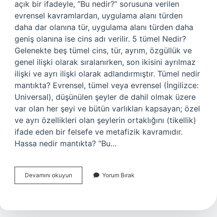
açık bir ifadeyle, “Bu nedir?” sorusuna verilen
evrensel kavramlardan, uygulama alanı türden
daha dar olanına tür, uygulama alanı türden daha
geniş olanına ise cins adı verilir. 5 tümel Nedir?
Gelenekte beş tümel cins, tür, ayrım, özgüllük ve
genel ilişki olarak sıralanırken, son ikisini ayrılmaz
ilişki ve ayrı ilişki olarak adlandırmıştır. Tümel nedir
mantıkta? Evrensel, tümel veya evrensel (İngilizce:
Universal), düşünülen şeyler de dahil olmak üzere
var olan her şeyi ve bütün varlıkları kapsayan; özel
ve ayrı özellikleri olan şeylerin ortaklığını (tikellik)
ifade eden bir felsefe ve metafizik kavramıdır.
Hassa nedir mantıkta? “Bu…
Türsel
Devamını okuyun
Yorum Bırak
Ayrım
Nedir