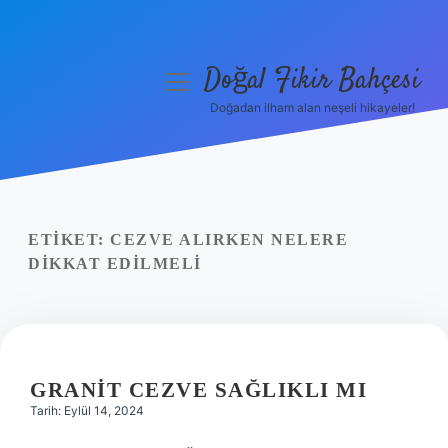
Doğal Fikir Bahçesi
menüyü
aç
Doğadan ilham alan neşeli hikayeler!
Anasayfa
Gizlilik Politikası
Yasal Uyarı
ETIKET:
CEZVE ALIRKEN NELERE
DIKKAT EDILMELI
Hakkımızda
GRANIT CEZVE SAĞLIKLI MI
Tarih: Eylül 14, 2024