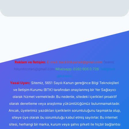
rabet resmi sitesi
tulipbetgiris.org
Reklam ve İletişim:
E-mail:
backlinkpaneli@gmail.com
Teams:
forumhizmeti@gmail.com
Whatsapp: 0262 606 0 726
Telegram:
@karabul
Yasal Uyarı:
Sitemiz, 5651 Sayılı Kanun gereğince Bilgi Teknolojileri
ve İletişim Kurumu (BTK) tarafından onaylanmış bir Yer Sağlayıcı
olarak hizmet vermektedir. Bu nedenle, sitedeki içerikleri proaktif
olarak denetleme veya araştırma yükümlülüğümüz bulunmamaktadır.
Ancak, üyelerimiz yazdıkları içeriklerin sorumluluğunu taşımakta olup,
siteye üye olarak bu sorumluluğu kabul etmiş sayılırlar. Bu internet
sitesi, herhangi bir marka, kurum veya şahıs şirketi ile hiçbir bağlantısı