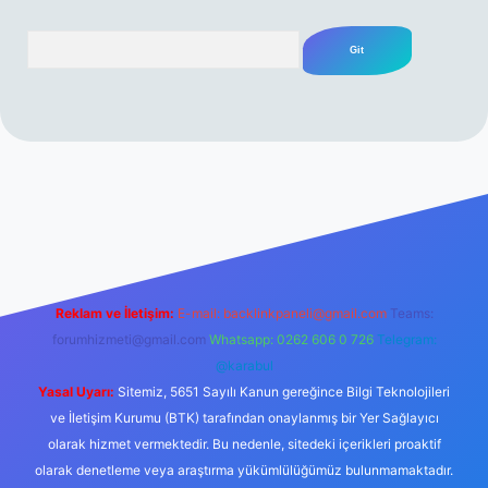
Arama
rabet resmi sitesi
tulipbetgiris.org
Reklam ve İletişim:
E-mail:
backlinkpaneli@gmail.com
Teams:
forumhizmeti@gmail.com
Whatsapp: 0262 606 0 726
Telegram:
@karabul
Yasal Uyarı:
Sitemiz, 5651 Sayılı Kanun gereğince Bilgi Teknolojileri
ve İletişim Kurumu (BTK) tarafından onaylanmış bir Yer Sağlayıcı
olarak hizmet vermektedir. Bu nedenle, sitedeki içerikleri proaktif
olarak denetleme veya araştırma yükümlülüğümüz bulunmamaktadır.