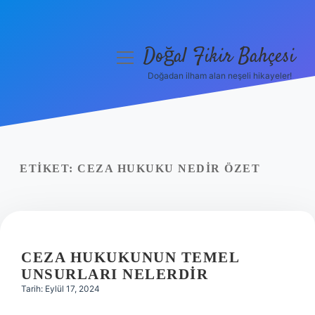
Doğal Fikir Bahçesi
menüyü
aç
Doğadan ilham alan neşeli hikayeler!
Anasayfa
Gizlilik Politikası
Yasal Uyarı
ETIKET:
CEZA HUKUKU NEDIR ÖZET
Hakkımızda
CEZA HUKUKUNUN TEMEL
UNSURLARI NELERDIR
Tarih: Eylül 17, 2024