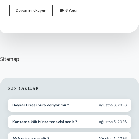
Ceza
Devamını okuyun
6 Yorum
Hukukunun
Temel
Unsurları
Nelerdir
Sitemap
SIDEBAR
SON YAZILAR
Baykar Lisesi burs veriyor mu ?
Ağustos 6, 2026
Kanserde kök hücre tedavisi nedir ?
Ağustos 5, 2026
AVA coin arzı nedir ?
Ağustos 4, 2026