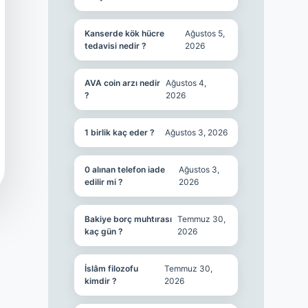
Kanserde kök hücre
Ağustos 5,
tedavisi nedir ?
2026
AVA coin arzı nedir
Ağustos 4,
?
2026
1 birlik kaç eder ?
Ağustos 3, 2026
0 alınan telefon iade
Ağustos 3,
edilir mi ?
2026
Bakiye borç muhtırası
Temmuz 30,
kaç gün ?
2026
İslâm filozofu
Temmuz 30,
kimdir ?
2026