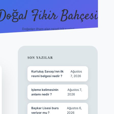
Doğal Fikir Bahçesi
Doğadan ilham alan neşeli hikayeler!
grandoperabet re
SIDEBAR
SON YAZILAR
Kurtuluş Savaşı’nın ilk
Ağustos
resmi belgesi nedir ?
7, 2026
Işleme kelimesinin
Ağustos 7,
anlamı nedir ?
2026
Baykar Lisesi burs
Ağustos 6,
veriyor mu ?
2026