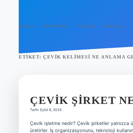
Anasayfa
Gizlilik Politikası
Yasal Uyarı
Hakkımızda
ETIKET:
ÇEVIK KELIMESI NE ANLAMA G
ÇEVIK ŞIRKET N
Tarih: Eylül 8, 2024
Çevik işletme nedir? Çevik şirketler yalnızca 
üretirler. İş organizasyonunu, teknoloji kullanım