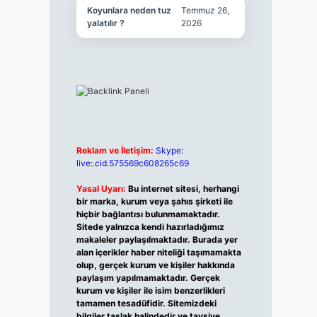
Koyunlara neden tuz
Temmuz 26,
yalatılır ?
2026
Reklam ve İletişim:
Skype:
live:.cid.575569c608265c69
Yasal Uyarı:
Bu internet sitesi, herhangi
bir marka, kurum veya şahıs şirketi ile
hiçbir bağlantısı bulunmamaktadır.
Sitede yalnızca kendi hazırladığımız
makaleler paylaşılmaktadır. Burada yer
alan içerikler haber niteliği taşımamakta
olup, gerçek kurum ve kişiler hakkında
paylaşım yapılmamaktadır. Gerçek
kurum ve kişiler ile isim benzerlikleri
tamamen tesadüfidir. Sitemizdeki
bilgiler taslak halindedir ve tavsiye