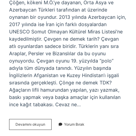
Çöğen, kökeni M.Ö.’ye dayanan, Orta Asya ve
Azerbaycan Türkleri tarafından at üzerinde
oynanan bir oyundur. 2013 yılında Azerbaycan için,
2017 yılında ise İran için farklı dosyalardan
UNESCO Somut Olmayan Kültürel Miras Listesi’ne
kaydedilmiştir. Çevgen ne demek tarih? Çevgan
atlı oyunlardan sadece biridir. Türklerin yanı sıra
Araplar, Persler ve Bizanslılar da bu oyunu
oynuyordu. Çevgan oyunu 19. yüzyılda “polo”
adıyla tüm dünyada tanındı. Yüzyılın başında
İngilizlerin Afganistan ve Kuzey Hindistan’ı işgali
sırasında gerçekleşti. Çönge ne demek TDK?
Ağaçların lifli hamurundan yapılan, yazı yazmak,
baskı yapmak veya başka amaçlar için kullanılan
ince kağıt tabakası. Cevaz ne…
Çevgen
Devamını okuyun
Yorum Bırak
Ne
Demek