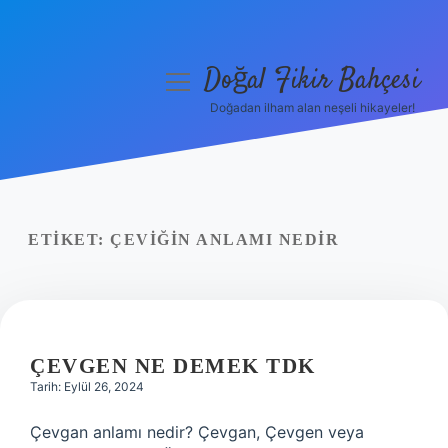
Doğal Fikir Bahçesi
menüyü
aç
Doğadan ilham alan neşeli hikayeler!
Anasayfa
Gizlilik Politikası
Yasal Uyarı
ETIKET:
ÇEVIĞIN ANLAMI NEDIR
Hakkımızda
ÇEVGEN NE DEMEK TDK
Tarih: Eylül 26, 2024
Çevgan anlamı nedir? Çevgan, Çevgen veya