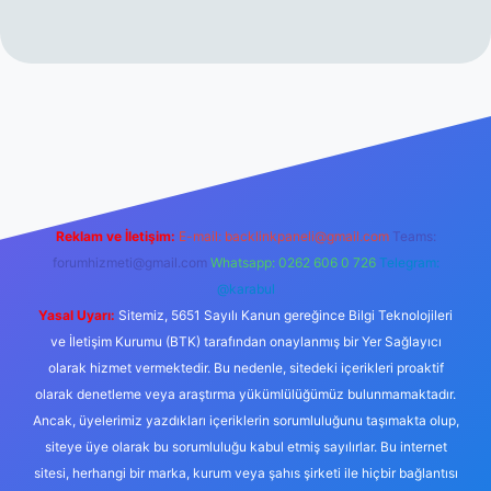
rabet resmi sitesi
tulipbetgiris.org
Reklam ve İletişim:
E-mail:
backlinkpaneli@gmail.com
Teams:
forumhizmeti@gmail.com
Whatsapp: 0262 606 0 726
Telegram:
@karabul
Yasal Uyarı:
Sitemiz, 5651 Sayılı Kanun gereğince Bilgi Teknolojileri
ve İletişim Kurumu (BTK) tarafından onaylanmış bir Yer Sağlayıcı
olarak hizmet vermektedir. Bu nedenle, sitedeki içerikleri proaktif
olarak denetleme veya araştırma yükümlülüğümüz bulunmamaktadır.
Ancak, üyelerimiz yazdıkları içeriklerin sorumluluğunu taşımakta olup,
siteye üye olarak bu sorumluluğu kabul etmiş sayılırlar. Bu internet
sitesi, herhangi bir marka, kurum veya şahıs şirketi ile hiçbir bağlantısı