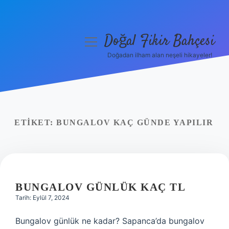
Doğal Fikir Bahçesi
menüyü
aç
Doğadan ilham alan neşeli hikayeler!
Anasayfa
Gizlilik Politikası
Yasal Uyarı
ETIKET:
BUNGALOV KAÇ GÜNDE YAPILIR
Hakkımızda
BUNGALOV GÜNLÜK KAÇ TL
Tarih: Eylül 7, 2024
Bungalov günlük ne kadar? Sapanca’da bungalov