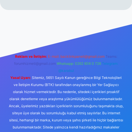
erabet resmi sitesi
tulipbetgiris.org
Reklam ve İletişim:
E-mail:
backlinkpaneli@gmail.com
Teams:
forumhizmeti@gmail.com
Whatsapp: 0262 606 0 726
Telegram:
@karabul
Yasal Uyarı:
Sitemiz, 5651 Sayılı Kanun gereğince Bilgi Teknolojileri
ve İletişim Kurumu (BTK) tarafından onaylanmış bir Yer Sağlayıcı
olarak hizmet vermektedir. Bu nedenle, sitedeki içerikleri proaktif
olarak denetleme veya araştırma yükümlülüğümüz bulunmamaktadır.
Ancak, üyelerimiz yazdıkları içeriklerin sorumluluğunu taşımakta olup,
siteye üye olarak bu sorumluluğu kabul etmiş sayılırlar. Bu internet
sitesi, herhangi bir marka, kurum veya şahıs şirketi ile hiçbir bağlantısı
bulunmamaktadır. Sitede yalnızca kendi hazırladığımız makaleler