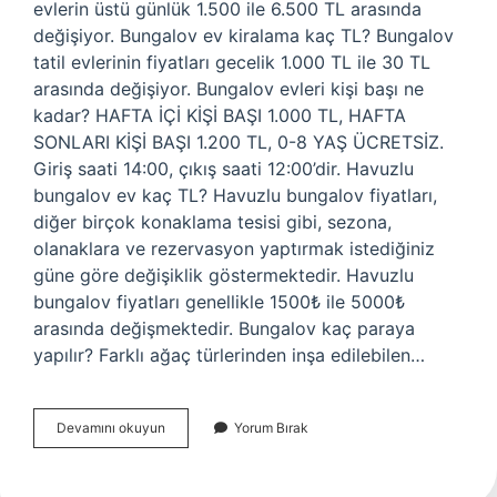
evlerin üstü günlük 1.500 ile 6.500 TL arasında
değişiyor. Bungalov ev kiralama kaç TL? Bungalov
tatil evlerinin fiyatları gecelik 1.000 TL ile 30 TL
arasında değişiyor. Bungalov evleri kişi başı ne
kadar? HAFTA İÇİ KİŞİ BAŞI 1.000 TL, HAFTA
SONLARI KİŞİ BAŞI 1.200 TL, 0-8 YAŞ ÜCRETSİZ.
Giriş saati 14:00, çıkış saati 12:00’dir. Havuzlu
bungalov ev kaç TL? Havuzlu bungalov fiyatları,
diğer birçok konaklama tesisi gibi, sezona,
olanaklara ve rezervasyon yaptırmak istediğiniz
güne göre değişiklik göstermektedir. Havuzlu
bungalov fiyatları genellikle 1500₺ ile 5000₺
arasında değişmektedir. Bungalov kaç paraya
yapılır? Farklı ağaç türlerinden inşa edilebilen…
Bungalov
Devamını okuyun
Yorum Bırak
Günlük
Kaç
Tl