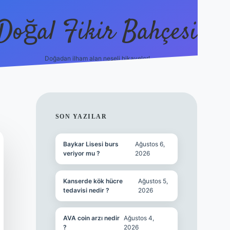
Doğal Fikir Bahçesi
Doğadan ilham alan neşeli hikayeler!
grandoperabet re
SIDEBAR
SON YAZILAR
Baykar Lisesi burs
Ağustos 6,
veriyor mu ?
2026
Kanserde kök hücre
Ağustos 5,
tedavisi nedir ?
2026
AVA coin arzı nedir
Ağustos 4,
?
2026