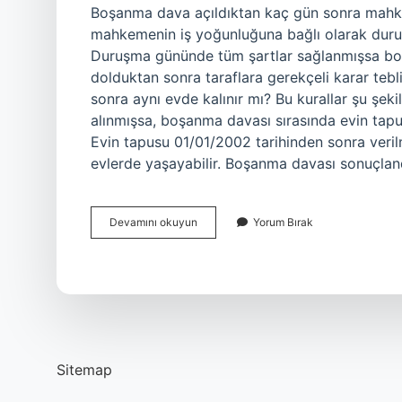
Boşanma dava açıldıktan kaç gün sonra mahke
mahkemenin iş yoğunluğuna bağlı olarak duruşma
Duruşma gününde tüm şartlar sağlanmışsa boşan
dolduktan sonra taraflara gerekçeli karar tebl
sonra aynı evde kalınır mı? Bu kurallar şu şek
alınmışsa, boşanma davası sırasında evin tap
Evin tapusu 01/01/2002 tarihinden sonra verilm
evlerde yaşayabilir. Boşanma davası sonuçla
Boşanma
Devamını okuyun
Yorum Bırak
Davası
Açıldıktan
Sonra
Süreç
Nasıl
Işler
Sitemap