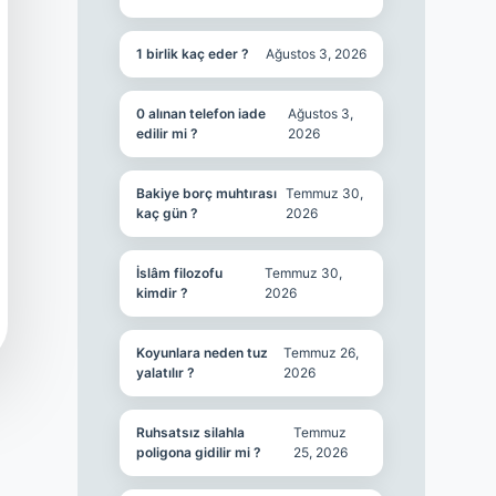
1 birlik kaç eder ?
Ağustos 3, 2026
0 alınan telefon iade
Ağustos 3,
edilir mi ?
2026
Bakiye borç muhtırası
Temmuz 30,
kaç gün ?
2026
İslâm filozofu
Temmuz 30,
kimdir ?
2026
Koyunlara neden tuz
Temmuz 26,
yalatılır ?
2026
Ruhsatsız silahla
Temmuz
poligona gidilir mi ?
25, 2026