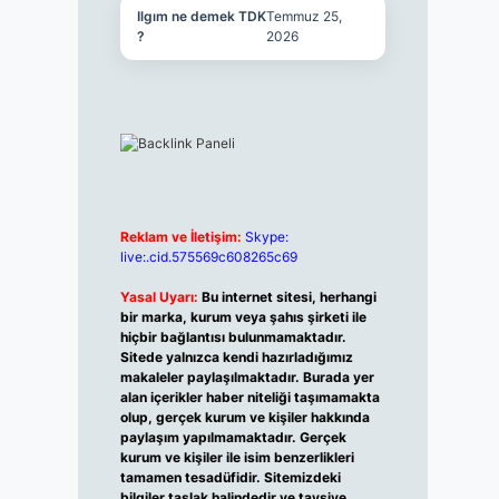
Ilgım ne demek TDK
Temmuz 25,
?
2026
Reklam ve İletişim:
Skype:
live:.cid.575569c608265c69
Yasal Uyarı:
Bu internet sitesi, herhangi
bir marka, kurum veya şahıs şirketi ile
hiçbir bağlantısı bulunmamaktadır.
Sitede yalnızca kendi hazırladığımız
makaleler paylaşılmaktadır. Burada yer
alan içerikler haber niteliği taşımamakta
olup, gerçek kurum ve kişiler hakkında
paylaşım yapılmamaktadır. Gerçek
kurum ve kişiler ile isim benzerlikleri
tamamen tesadüfidir. Sitemizdeki
bilgiler taslak halindedir ve tavsiye