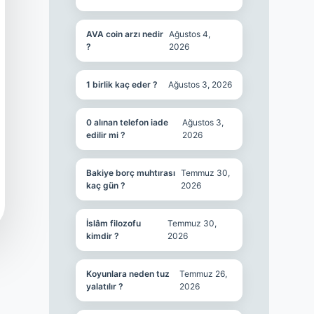
AVA coin arzı nedir
Ağustos 4,
?
2026
1 birlik kaç eder ?
Ağustos 3, 2026
0 alınan telefon iade
Ağustos 3,
edilir mi ?
2026
Bakiye borç muhtırası
Temmuz 30,
kaç gün ?
2026
İslâm filozofu
Temmuz 30,
kimdir ?
2026
Koyunlara neden tuz
Temmuz 26,
yalatılır ?
2026