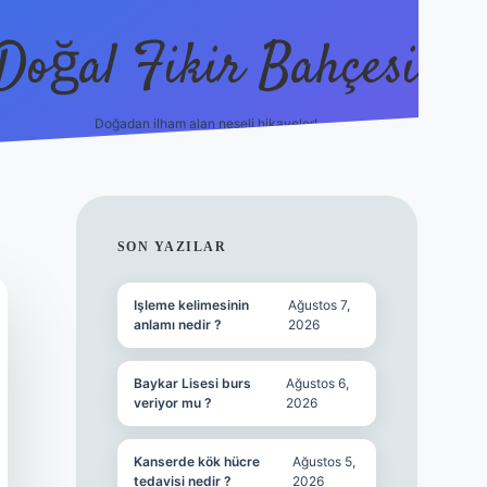
Doğal Fikir Bahçesi
Doğadan ilham alan neşeli hikayeler!
grandoperabet re
SIDEBAR
SON YAZILAR
Işleme kelimesinin
Ağustos 7,
anlamı nedir ?
2026
Baykar Lisesi burs
Ağustos 6,
veriyor mu ?
2026
Kanserde kök hücre
Ağustos 5,
tedavisi nedir ?
2026