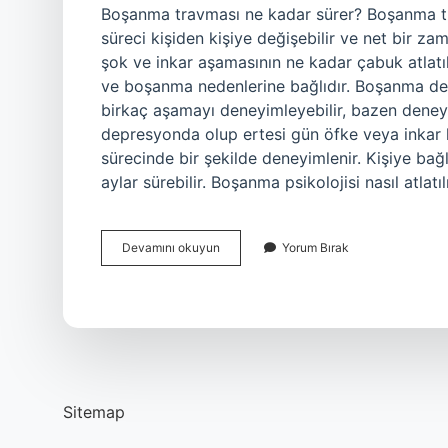
Boşanma travması ne kadar sürer? Boşanma t
süreci kişiden kişiye değişebilir ve net bir z
şok ve inkar aşamasının ne kadar çabuk atlatıla
ve boşanma nedenlerine bağlıdır. Boşanma dep
birkaç aşamayı deneyimleyebilir, bazen deneyi
depresyonda olup ertesi gün öfke veya inkar
sürecinde bir şekilde deneyimlenir. Kişiye bağ
aylar sürebilir. Boşanma psikolojisi nasıl atla
Boşanma
Devamını okuyun
Yorum Bırak
Üzüntüsü
Ne
Kadar
Sürer
Sitemap