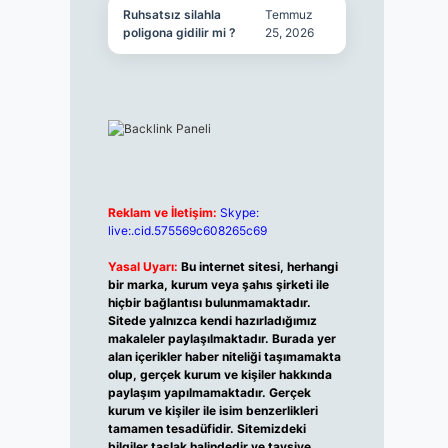
Ruhsatsız silahla
Temmuz
poligona gidilir mi ?
25, 2026
Reklam ve İletişim:
Skype:
live:.cid.575569c608265c69
Yasal Uyarı:
Bu internet sitesi, herhangi
bir marka, kurum veya şahıs şirketi ile
hiçbir bağlantısı bulunmamaktadır.
Sitede yalnızca kendi hazırladığımız
makaleler paylaşılmaktadır. Burada yer
alan içerikler haber niteliği taşımamakta
olup, gerçek kurum ve kişiler hakkında
paylaşım yapılmamaktadır. Gerçek
kurum ve kişiler ile isim benzerlikleri
tamamen tesadüfidir. Sitemizdeki
bilgiler taslak halindedir ve tavsiye