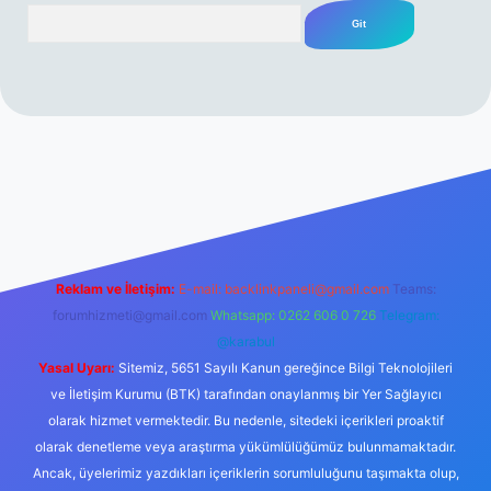
Arama
rabet resmi sitesi
tulipbetgiris.org
Reklam ve İletişim:
E-mail:
backlinkpaneli@gmail.com
Teams:
forumhizmeti@gmail.com
Whatsapp: 0262 606 0 726
Telegram:
@karabul
Yasal Uyarı:
Sitemiz, 5651 Sayılı Kanun gereğince Bilgi Teknolojileri
ve İletişim Kurumu (BTK) tarafından onaylanmış bir Yer Sağlayıcı
olarak hizmet vermektedir. Bu nedenle, sitedeki içerikleri proaktif
olarak denetleme veya araştırma yükümlülüğümüz bulunmamaktadır.
Ancak, üyelerimiz yazdıkları içeriklerin sorumluluğunu taşımakta olup,