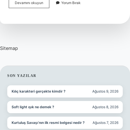
Boşanma
Devamını okuyun
Yorum Bırak
Davası
Açıldıktan
Sonra
Süreç
Nasıl
Işler
Sitemap
SIDEBAR
SON YAZILAR
Kılıç karakteri gerçekte kimdir ?
Ağustos 9, 2026
Soft light ışık ne demek ?
Ağustos 8, 2026
Kurtuluş Savaşı’nın ilk resmi belgesi nedir ?
Ağustos 7, 2026