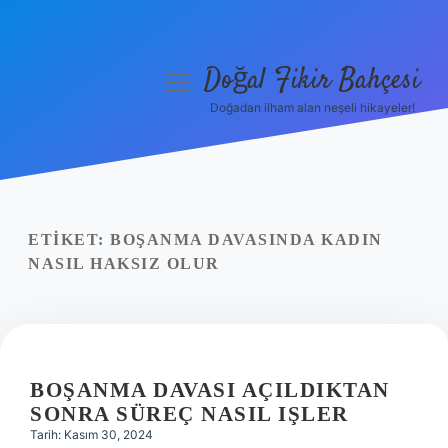
Doğal Fikir Bahçesi
menüyü
aç
Doğadan ilham alan neşeli hikayeler!
Anasayfa
Gizlilik Politikası
Yasal Uyarı
ETIKET:
BOŞANMA DAVASINDA KADIN
NASIL HAKSIZ OLUR
Hakkımızda
BOŞANMA DAVASI AÇILDIKTAN
SONRA SÜREÇ NASIL IŞLER
Tarih: Kasım 30, 2024