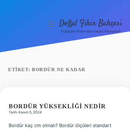
Doğal Fikir Bahçesi
menüyü
aç
Doğadan ilham alan neşeli hikayeler!
Anasayfa
Gizlilik Politikası
Yasal Uyarı
ETIKET:
BORDÜR NE KADAR
Hakkımızda
BORDÜR YÜKSEKLIĞI NEDIR
Tarih: Kasım 5, 2024
Bordür kaç cm olmalı? Bordür ölçüleri standart