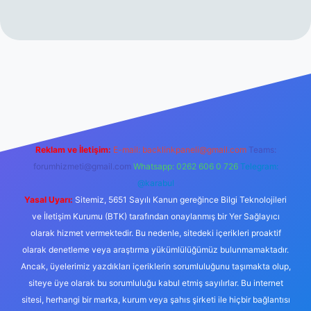
erabet resmi sitesi
tulipbetgiris.org
Reklam ve İletişim:
E-mail:
backlinkpaneli@gmail.com
Teams:
forumhizmeti@gmail.com
Whatsapp: 0262 606 0 726
Telegram:
@karabul
Yasal Uyarı:
Sitemiz, 5651 Sayılı Kanun gereğince Bilgi Teknolojileri
ve İletişim Kurumu (BTK) tarafından onaylanmış bir Yer Sağlayıcı
olarak hizmet vermektedir. Bu nedenle, sitedeki içerikleri proaktif
olarak denetleme veya araştırma yükümlülüğümüz bulunmamaktadır.
Ancak, üyelerimiz yazdıkları içeriklerin sorumluluğunu taşımakta olup,
siteye üye olarak bu sorumluluğu kabul etmiş sayılırlar. Bu internet
sitesi, herhangi bir marka, kurum veya şahıs şirketi ile hiçbir bağlantısı