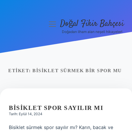
Doğal Fikir Bahçesi
menüyü
aç
Doğadan ilham alan neşeli hikayeler!
Anasayfa
Gizlilik Politikası
Yasal Uyarı
ETIKET:
BISIKLET SÜRMEK BIR SPOR MU
Hakkımızda
BISIKLET SPOR SAYILIR MI
Tarih: Eylül 14, 2024
Bisiklet sürmek spor sayılır mı? Karın, bacak ve