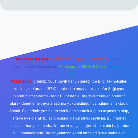
perabet resmi sitesi
tulipbetgiris.org
Reklam ve İletişim:
E-mail:
backlinkpaneli@gmail.com
Teams:
forumhizmeti@gmail.com
Whatsapp: 0262 606 0 726
Telegram:
@karabul
Yasal Uyarı:
Sitemiz, 5651 Sayılı Kanun gereğince Bilgi Teknolojileri
ve İletişim Kurumu (BTK) tarafından onaylanmış bir Yer Sağlayıcı
olarak hizmet vermektedir. Bu nedenle, sitedeki içerikleri proaktif
olarak denetleme veya araştırma yükümlülüğümüz bulunmamaktadır.
Ancak, üyelerimiz yazdıkları içeriklerin sorumluluğunu taşımakta olup,
siteye üye olarak bu sorumluluğu kabul etmiş sayılırlar. Bu internet
sitesi, herhangi bir marka, kurum veya şahıs şirketi ile hiçbir bağlantısı
bulunmamaktadır. Sitede yalnızca kendi hazırladığımız makaleler