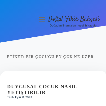
Doğal Fikir Bahçesi
menüyü
aç
Doğadan ilham alan neşeli hikayeler!
Anasayfa
Gizlilik Politikası
Yasal Uyarı
ETIKET:
BIR ÇOCUĞU EN ÇOK NE ÜZER
Hakkımızda
DUYGUSAL ÇOCUK NASIL
YETIŞTIRILIR
Tarih: Eylül 8, 2024