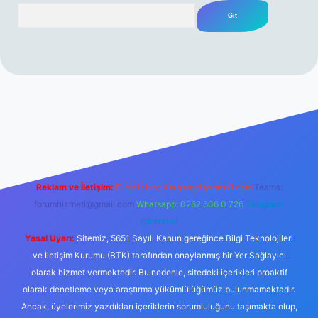
Arama
rabet resmi sitesi
tulipbetgiris.org
Reklam ve İletişim:
E-mail:
backlinkpaneli@gmail.com
Teams:
forumhizmeti@gmail.com
Whatsapp: 0262 606 0 726
Telegram:
@karabul
Yasal Uyarı:
Sitemiz, 5651 Sayılı Kanun gereğince Bilgi Teknolojileri
ve İletişim Kurumu (BTK) tarafından onaylanmış bir Yer Sağlayıcı
olarak hizmet vermektedir. Bu nedenle, sitedeki içerikleri proaktif
olarak denetleme veya araştırma yükümlülüğümüz bulunmamaktadır.
Ancak, üyelerimiz yazdıkları içeriklerin sorumluluğunu taşımakta olup,