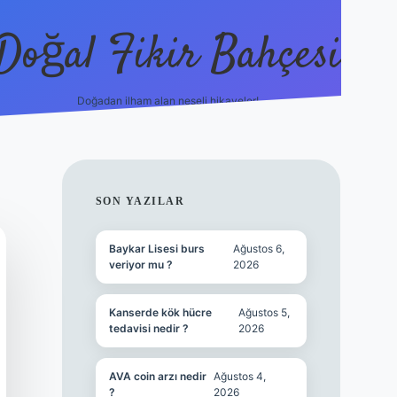
Doğal Fikir Bahçesi
Doğadan ilham alan neşeli hikayeler!
grandoperabet 
SIDEBAR
SON YAZILAR
Baykar Lisesi burs
Ağustos 6,
veriyor mu ?
2026
Kanserde kök hücre
Ağustos 5,
tedavisi nedir ?
2026
AVA coin arzı nedir
Ağustos 4,
?
2026