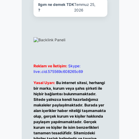
Ilgım ne demek TDK
Temmuz 25,
?
2026
Reklam ve İletişim:
Skype:
live:.cid.575569c608265c69
Yasal Uyarı:
Bu internet sitesi, herhangi
bir marka, kurum veya şahıs şirketi ile
hiçbir bağlantısı bulunmamaktadır.
Sitede yalnızca kendi hazırladığımız
makaleler paylaşılmaktadır. Burada yer
alan içerikler haber niteliği taşımamakta
olup, gerçek kurum ve kişiler hakkında
paylaşım yapılmamaktadır. Gerçek
kurum ve kişiler ile isim benzerlikleri
tamamen tesadüfidir. Sitemizdeki
bilgiler taslak halindedir ve tavsiye