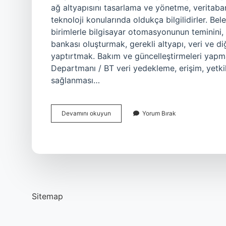
ağ altyapısını tasarlama ve yönetme, veritaban
teknoloji konularında oldukça bilgilidirler. Be
birimlerle bilgisayar otomasyonunun teminini
bankası oluşturmak, gerekli altyapı, veri ve 
yaptırtmak. Bakım ve güncelleştirmeleri yapm
Departmanı / BT veri yedekleme, erişim, yetkil
sağlanması…
Belediye
Devamını okuyun
Yorum Bırak
Bilgi
Işlem
Ne
Iş
Yapar
Sitemap