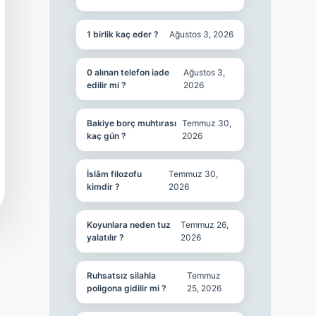
1 birlik kaç eder ?
Ağustos 3, 2026
0 alınan telefon iade
Ağustos 3,
edilir mi ?
2026
Bakiye borç muhtırası
Temmuz 30,
kaç gün ?
2026
İslâm filozofu
Temmuz 30,
kimdir ?
2026
Koyunlara neden tuz
Temmuz 26,
yalatılır ?
2026
Ruhsatsız silahla
Temmuz
poligona gidilir mi ?
25, 2026