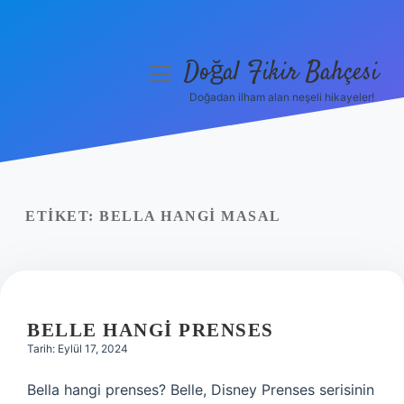
Doğal Fikir Bahçesi
menüyü
aç
Doğadan ilham alan neşeli hikayeler!
Anasayfa
Gizlilik Politikası
Yasal Uyarı
ETIKET:
BELLA HANGI MASAL
Hakkımızda
BELLE HANGI PRENSES
Tarih: Eylül 17, 2024
Bella hangi prenses? Belle, Disney Prenses serisinin