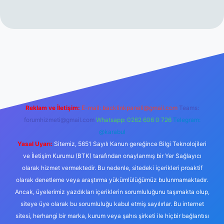
perabet resmi sitesi
tulipbetgiris.org
Reklam ve İletişim:
E-mail:
backlinkpaneli@gmail.com
Teams:
forumhizmeti@gmail.com
Whatsapp: 0262 606 0 726
Telegram:
@karabul
Yasal Uyarı:
Sitemiz, 5651 Sayılı Kanun gereğince Bilgi Teknolojileri
ve İletişim Kurumu (BTK) tarafından onaylanmış bir Yer Sağlayıcı
olarak hizmet vermektedir. Bu nedenle, sitedeki içerikleri proaktif
olarak denetleme veya araştırma yükümlülüğümüz bulunmamaktadır.
Ancak, üyelerimiz yazdıkları içeriklerin sorumluluğunu taşımakta olup,
siteye üye olarak bu sorumluluğu kabul etmiş sayılırlar. Bu internet
sitesi, herhangi bir marka, kurum veya şahıs şirketi ile hiçbir bağlantısı