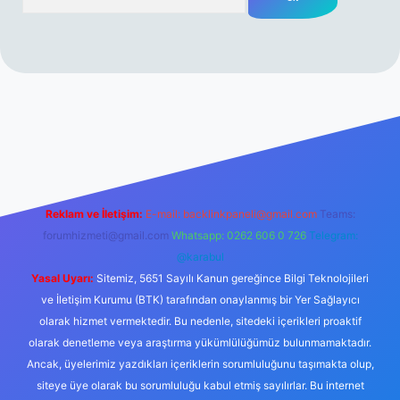
rabet resmi sitesi
tulipbetgiris.org
Reklam ve İletişim:
E-mail:
backlinkpaneli@gmail.com
Teams:
forumhizmeti@gmail.com
Whatsapp: 0262 606 0 726
Telegram:
@karabul
Yasal Uyarı:
Sitemiz, 5651 Sayılı Kanun gereğince Bilgi Teknolojileri
ve İletişim Kurumu (BTK) tarafından onaylanmış bir Yer Sağlayıcı
olarak hizmet vermektedir. Bu nedenle, sitedeki içerikleri proaktif
olarak denetleme veya araştırma yükümlülüğümüz bulunmamaktadır.
Ancak, üyelerimiz yazdıkları içeriklerin sorumluluğunu taşımakta olup,
siteye üye olarak bu sorumluluğu kabul etmiş sayılırlar. Bu internet