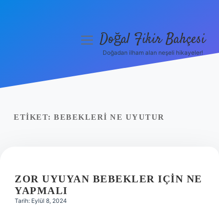
Doğal Fikir Bahçesi
menüyü
aç
Doğadan ilham alan neşeli hikayeler!
Anasayfa
Gizlilik Politikası
Yasal Uyarı
ETIKET:
BEBEKLERI NE UYUTUR
Hakkımızda
ZOR UYUYAN BEBEKLER IÇIN NE
YAPMALI
Tarih: Eylül 8, 2024