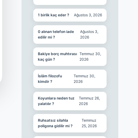
1 birlik kaç eder ?
Ağustos 3, 2026
0 alınan telefon iade
Ağustos 3,
edilir mi ?
2026
Bakiye borç muhtırası
Temmuz 30,
kaç gün ?
2026
İslâm filozofu
Temmuz 30,
kimdir ?
2026
Koyunlara neden tuz
Temmuz 26,
yalatılır ?
2026
Ruhsatsız silahla
Temmuz
poligona gidilir mi ?
25, 2026