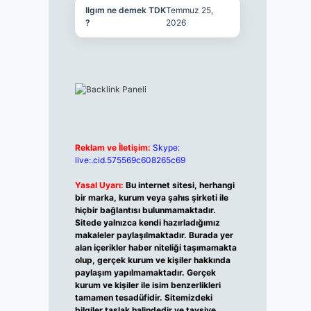
Ilgım ne demek TDK
Temmuz 25,
?
2026
Reklam ve İletişim:
Skype:
live:.cid.575569c608265c69
Yasal Uyarı:
Bu internet sitesi, herhangi
bir marka, kurum veya şahıs şirketi ile
hiçbir bağlantısı bulunmamaktadır.
Sitede yalnızca kendi hazırladığımız
makaleler paylaşılmaktadır. Burada yer
alan içerikler haber niteliği taşımamakta
olup, gerçek kurum ve kişiler hakkında
paylaşım yapılmamaktadır. Gerçek
kurum ve kişiler ile isim benzerlikleri
tamamen tesadüfidir. Sitemizdeki
bilgiler taslak halindedir ve tavsiye