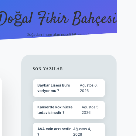
Doğal Fikir Bahçesi
Doğadan ilham alan neşeli hikayeler!
grandoperabet re
SIDEBAR
SON YAZILAR
Baykar Lisesi burs
Ağustos 6,
veriyor mu ?
2026
Kanserde kök hücre
Ağustos 5,
tedavisi nedir ?
2026
AVA coin arzı nedir
Ağustos 4,
?
2026