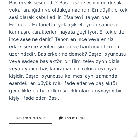
Bas erkek sesi nedir? Bas, insan sesinin en düşük
vokal aralığıdır ve oldukça nadirdir. En düşük erkek
sesi olarak kabul edilir. Efsanevi İtalyan bas
Ferruccio Furlanetto, yaklaşık elli yıldır sahnede
karmaşık karakterleri hayata geçiriyor. Erkeklerde
ince sese ne denir? Tenor, en ince veya en tiz
erkek sesine verilen isimdir ve baritonun hemen
üzerindedir. Bas erkek ne demek? Başrol oyuncusu
veya sadece baş aktör, bir film, televizyon dizisi
veya oyunun baş kahramanının rolünü oynayan
kişidir. Başrol oyuncusu kelimesi aynı zamanda
eserdeki en büyük rolü ifade eder ve baş aktör
genellikle bu tür rolleri sürekli olarak oynayan bir
kişiyi ifade eder. Bas…
Bas
Devamını okuyun
Yorum Bırak
Erkek
Sesi
Ne