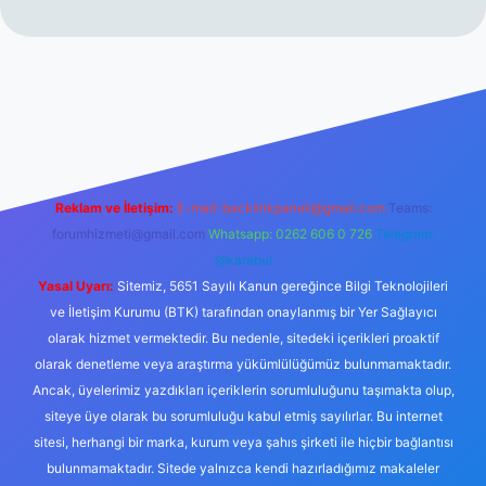
erabet resmi sitesi
tulipbetgiris.org
Reklam ve İletişim:
E-mail:
backlinkpaneli@gmail.com
Teams:
forumhizmeti@gmail.com
Whatsapp: 0262 606 0 726
Telegram:
@karabul
Yasal Uyarı:
Sitemiz, 5651 Sayılı Kanun gereğince Bilgi Teknolojileri
ve İletişim Kurumu (BTK) tarafından onaylanmış bir Yer Sağlayıcı
olarak hizmet vermektedir. Bu nedenle, sitedeki içerikleri proaktif
olarak denetleme veya araştırma yükümlülüğümüz bulunmamaktadır.
Ancak, üyelerimiz yazdıkları içeriklerin sorumluluğunu taşımakta olup,
siteye üye olarak bu sorumluluğu kabul etmiş sayılırlar. Bu internet
sitesi, herhangi bir marka, kurum veya şahıs şirketi ile hiçbir bağlantısı
bulunmamaktadır. Sitede yalnızca kendi hazırladığımız makaleler