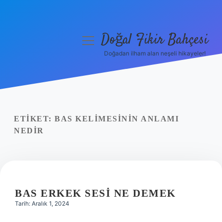
Doğal Fikir Bahçesi
menüyü
aç
Doğadan ilham alan neşeli hikayeler!
Anasayfa
Gizlilik Politikası
Yasal Uyarı
ETIKET:
BAS KELIMESININ ANLAMI
NEDIR
Hakkımızda
BAS ERKEK SESI NE DEMEK
Tarih: Aralık 1, 2024