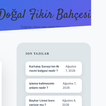
Doğal Fikir Bahçesi
Doğadan ilham alan neşeli hikayeler!
grandoperabet re
SIDEBAR
SON YAZILAR
Kurtuluş Savaşı’nın ilk
Ağustos
resmi belgesi nedir ?
7, 2026
Işleme kelimesinin
Ağustos 7,
anlamı nedir ?
2026
Baykar Lisesi burs
Ağustos 6,
veriyor mu ?
2026