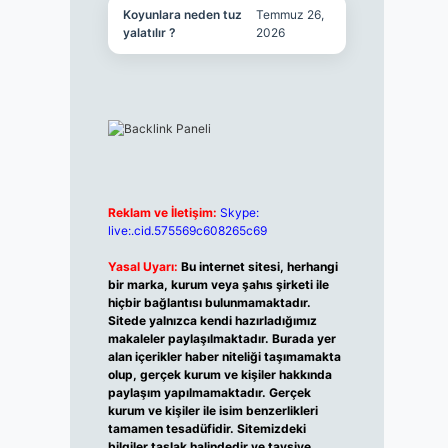
Koyunlara neden tuz
Temmuz 26,
yalatılır ?
2026
Reklam ve İletişim:
Skype:
live:.cid.575569c608265c69
Yasal Uyarı:
Bu internet sitesi, herhangi
bir marka, kurum veya şahıs şirketi ile
hiçbir bağlantısı bulunmamaktadır.
Sitede yalnızca kendi hazırladığımız
makaleler paylaşılmaktadır. Burada yer
alan içerikler haber niteliği taşımamakta
olup, gerçek kurum ve kişiler hakkında
paylaşım yapılmamaktadır. Gerçek
kurum ve kişiler ile isim benzerlikleri
tamamen tesadüfidir. Sitemizdeki
bilgiler taslak halindedir ve tavsiye