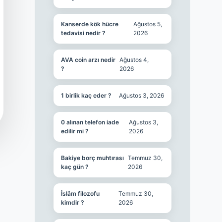
Kanserde kök hücre
Ağustos 5,
tedavisi nedir ?
2026
AVA coin arzı nedir
Ağustos 4,
?
2026
1 birlik kaç eder ?
Ağustos 3, 2026
0 alınan telefon iade
Ağustos 3,
edilir mi ?
2026
Bakiye borç muhtırası
Temmuz 30,
kaç gün ?
2026
İslâm filozofu
Temmuz 30,
kimdir ?
2026