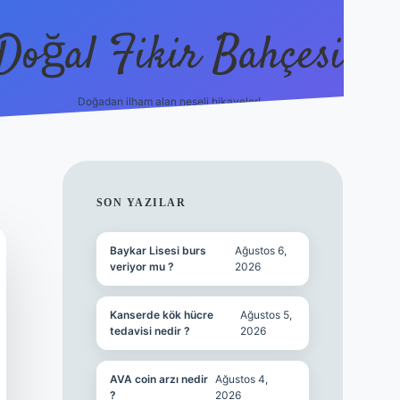
Doğal Fikir Bahçesi
Doğadan ilham alan neşeli hikayeler!
grandoperabet 
SIDEBAR
SON YAZILAR
Baykar Lisesi burs
Ağustos 6,
veriyor mu ?
2026
Kanserde kök hücre
Ağustos 5,
tedavisi nedir ?
2026
AVA coin arzı nedir
Ağustos 4,
?
2026