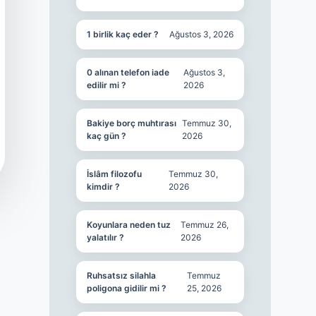
1 birlik kaç eder ?
Ağustos 3, 2026
0 alınan telefon iade
Ağustos 3,
edilir mi ?
2026
Bakiye borç muhtırası
Temmuz 30,
kaç gün ?
2026
İslâm filozofu
Temmuz 30,
kimdir ?
2026
Koyunlara neden tuz
Temmuz 26,
yalatılır ?
2026
Ruhsatsız silahla
Temmuz
poligona gidilir mi ?
25, 2026