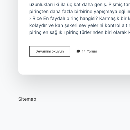
uzunlukları iki ila üç kat daha geniş. Pişmiş 
pirinçten daha fazla birbirine yapışmaya eğili
› Rice En faydalı pirinç hangisi? Karmaşık bir
kolaydır ve kan şekeri seviyelerini kontrol al
pirinç en sağlıklı pirinç türlerinden biri olarak 
Kaç
Devamını okuyun
14 Yorum
Tür
Pirinç
Var
Sitemap