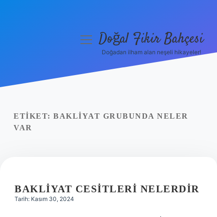
Doğal Fikir Bahçesi
menüyü
aç
Doğadan ilham alan neşeli hikayeler!
Anasayfa
Gizlilik Politikası
Yasal Uyarı
ETIKET:
BAKLIYAT GRUBUNDA NELER
VAR
Hakkımızda
BAKLIYAT CESITLERI NELERDIR
Tarih: Kasım 30, 2024