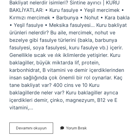
Bakliyat nelerdir isimleri? Sintine ayırıcı | KURU
BAKLİYATLAR: • Kuru fasulye • Yeşil mercimek •
Kırmızı mercimek • Barbunya • Nohut • Kara bakla
• Yeşil fasulye • Meksika fasulyesi… Kuru bakliyat
ürünleri nelerdir? Bu aile, mercimek, nohut ve
bezelye gibi fasulye türlerini (bakla, barbunya
fasulyesi, soya fasulyesi, kuru fasulye vb.) içerir.
Genellikle sıcak ve ılık iklimlerde yetişirler. Kuru
baklagiller, büyük miktarda lif, protein,
karbonhidrat, B vitamini ve demir içerdiklerinden
insan sağlığında çok önemli bir rol oynarlar. Kaç
tane bakliyat var? 400 cins ve 10 Kuru
baklagillerde neler var? Kuru baklagiller ayrıca
içerdikleri demir, çinko, magnezyum, B12 ve E
vitamini,…
Bakliyat
Devamını okuyun
Yorum Bırak
Cesitleri
Nelerdir