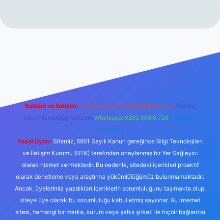
erabet resmi sitesi
tulipbetgiris.org
Reklam ve İletişim:
E-mail:
backlinkpaneli@gmail.com
Teams:
forumhizmeti@gmail.com
Whatsapp: 0262 606 0 726
Telegram:
@karabul
Yasal Uyarı:
Sitemiz, 5651 Sayılı Kanun gereğince Bilgi Teknolojileri
ve İletişim Kurumu (BTK) tarafından onaylanmış bir Yer Sağlayıcı
olarak hizmet vermektedir. Bu nedenle, sitedeki içerikleri proaktif
olarak denetleme veya araştırma yükümlülüğümüz bulunmamaktadır.
Ancak, üyelerimiz yazdıkları içeriklerin sorumluluğunu taşımakta olup,
siteye üye olarak bu sorumluluğu kabul etmiş sayılırlar. Bu internet
sitesi, herhangi bir marka, kurum veya şahıs şirketi ile hiçbir bağlantısı