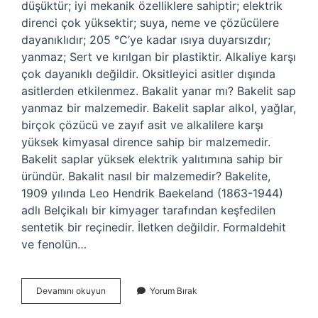
düşüktür; iyi mekanik özelliklere sahiptir; elektrik
direnci çok yüksektir; suya, neme ve çözücülere
dayanıklıdır; 205 °C’ye kadar ısıya duyarsızdır;
yanmaz; Sert ve kırılgan bir plastiktir. Alkaliye karşı
çok dayanıklı değildir. Oksitleyici asitler dışında
asitlerden etkilenmez. Bakalit yanar mı? Bakelit sap
yanmaz bir malzemedir. Bakelit saplar alkol, yağlar,
birçok çözücü ve zayıf asit ve alkalilere karşı
yüksek kimyasal dirence sahip bir malzemedir.
Bakelit saplar yüksek elektrik yalıtımına sahip bir
üründür. Bakalit nasıl bir malzemedir? Bakelite,
1909 yılında Leo Hendrik Baekeland (1863-1944)
adlı Belçikalı bir kimyager tarafından keşfedilen
sentetik bir reçinedir. İletken değildir. Formaldehit
ve fenolün…
Bakalit
Devamını okuyun
Yorum Bırak
Isıya
Dayanıklı