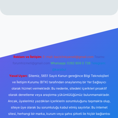
rabet resmi sitesi
tulipbetgiris.org
Reklam ve İletişim:
E-mail:
backlinkpaneli@gmail.com
Teams:
forumhizmeti@gmail.com
Whatsapp: 0262 606 0 726
Telegram:
@karabul
Yasal Uyarı:
Sitemiz, 5651 Sayılı Kanun gereğince Bilgi Teknolojileri
ve İletişim Kurumu (BTK) tarafından onaylanmış bir Yer Sağlayıcı
olarak hizmet vermektedir. Bu nedenle, sitedeki içerikleri proaktif
olarak denetleme veya araştırma yükümlülüğümüz bulunmamaktadır.
Ancak, üyelerimiz yazdıkları içeriklerin sorumluluğunu taşımakta olup,
siteye üye olarak bu sorumluluğu kabul etmiş sayılırlar. Bu internet
sitesi, herhangi bir marka, kurum veya şahıs şirketi ile hiçbir bağlantısı