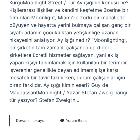
KurguMoonlight Street / Tür Ay ışığının konusu ne?
Kişilerarası ilişkiler ve kendini keşfetme üzerine bir
film olan Moonlight, Miami’de zorlu bir mahallede
büyüyen ve hayatta yerini bulmaya çalışan genç bir
siyahi adamın çocukluktan yetişkinliğe uzanan
hikayesini anlatıyor. Ay işığı nedir? “Moonlighting”,
bir şirketin tam zamanlı çalışanı olup diğer
şirketlere ücretli hizmetler sağlayan, yani ek iş
yapan kişiyi tanımlamak için kullanılan bir terimdir.
İşverenler genellikle beyan edilmemiş işe karşı
mesafeli bir tavır takınırken, durum çalışanlar için
biraz farklıdır. Ay ışığı kimin eseri? Guy de
MaupassantMoonlight / Yazar Stefan Zweig hangi
tür yazıyor? Stefan Zweig’in…
Ay
Devamını okuyun
Yorum Bırak
Işığı
Türü
Nedir