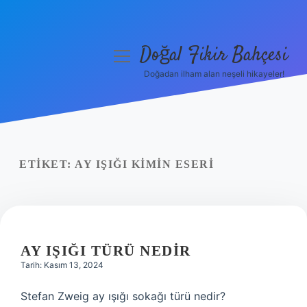
Doğal Fikir Bahçesi
menüyü
aç
Doğadan ilham alan neşeli hikayeler!
Anasayfa
Gizlilik Politikası
Yasal Uyarı
ETIKET:
AY IŞIĞI KIMIN ESERI
Hakkımızda
AY IŞIĞI TÜRÜ NEDIR
Tarih: Kasım 13, 2024
Stefan Zweig ay ışığı sokağı türü nedir?