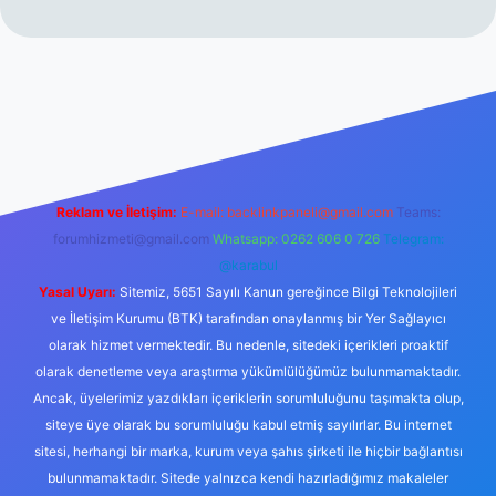
erabet resmi sitesi
tulipbetgiris.org
Reklam ve İletişim:
E-mail:
backlinkpaneli@gmail.com
Teams:
forumhizmeti@gmail.com
Whatsapp: 0262 606 0 726
Telegram:
@karabul
Yasal Uyarı:
Sitemiz, 5651 Sayılı Kanun gereğince Bilgi Teknolojileri
ve İletişim Kurumu (BTK) tarafından onaylanmış bir Yer Sağlayıcı
olarak hizmet vermektedir. Bu nedenle, sitedeki içerikleri proaktif
olarak denetleme veya araştırma yükümlülüğümüz bulunmamaktadır.
Ancak, üyelerimiz yazdıkları içeriklerin sorumluluğunu taşımakta olup,
siteye üye olarak bu sorumluluğu kabul etmiş sayılırlar. Bu internet
sitesi, herhangi bir marka, kurum veya şahıs şirketi ile hiçbir bağlantısı
bulunmamaktadır. Sitede yalnızca kendi hazırladığımız makaleler