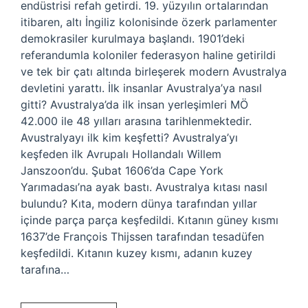
endüstrisi refah getirdi. 19. yüzyılın ortalarından
itibaren, altı İngiliz kolonisinde özerk parlamenter
demokrasiler kurulmaya başlandı. 1901’deki
referandumla koloniler federasyon haline getirildi
ve tek bir çatı altında birleşerek modern Avustralya
devletini yarattı. İlk insanlar Avustralya’ya nasıl
gitti? Avustralya’da ilk insan yerleşimleri MÖ
42.000 ile 48 yılları arasına tarihlenmektedir.
Avustralyayı ilk kim keşfetti? Avustralya’yı
keşfeden ilk Avrupalı ​​Hollandalı Willem
Janszoon’du. Şubat 1606’da Cape York
Yarımadası’na ayak bastı. Avustralya kıtası nasıl
bulundu? Kıta, modern dünya tarafından yıllar
içinde parça parça keşfedildi. Kıtanın güney kısmı
1637’de François Thijssen tarafından tesadüfen
keşfedildi. Kıtanın kuzey kısmı, adanın kuzey
tarafına…