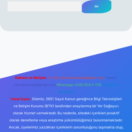
Arama
erabet resmi sitesi
tulipbetgiris.org
Reklam ve İletişim:
E-mail:
backlinkpaneli@gmail.com
Teams:
forumhizmeti@gmail.com
Whatsapp: 0262 606 0 726
Telegram:
@karabul
Yasal Uyarı:
Sitemiz, 5651 Sayılı Kanun gereğince Bilgi Teknolojileri
ve İletişim Kurumu (BTK) tarafından onaylanmış bir Yer Sağlayıcı
olarak hizmet vermektedir. Bu nedenle, sitedeki içerikleri proaktif
olarak denetleme veya araştırma yükümlülüğümüz bulunmamaktadır.
Ancak, üyelerimiz yazdıkları içeriklerin sorumluluğunu taşımakta olup,