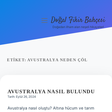
Doğal Fikir Bahçesi
menüyü
aç
Doğadan ilham alan neşeli hikayeler!
Anasayfa
Gizlilik Politikası
Yasal Uyarı
ETIKET:
AVUSTRALYA NEDEN ÇÖL
Hakkımızda
AVUSTRALYA NASIL BULUNDU
Tarih: Eylül 26, 2024
Avustralya nasıl oluştu? Altına hücum ve tarım