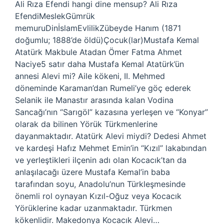
Ali Rıza Efendi hangi dine mensup? Ali Rıza
EfendiMeslekGümrük
memuruDinİslamEvlilikZübeyde Hanım (1871
doğumlu; 1888’de öldü)Çocuk(lar)Mustafa Kemal
Atatürk Makbule Atadan Ömer Fatma Ahmet
Naciye5 satır daha Mustafa Kemal Atatürk’ün
annesi Alevi mi? Aile kökeni, II. Mehmed
döneminde Karaman’dan Rumeli’ye göç ederek
Selanik ile Manastır arasında kalan Vodina
Sancağı’nın “Sarıgöl” kazasına yerleşen ve “Konyar”
olarak da bilinen Yörük Türkmenlerine
dayanmaktadır. Atatürk Alevi miydi? Dedesi Ahmet
ve kardeşi Hafız Mehmet Emin’in “Kızıl” lakabından
ve yerleştikleri ilçenin adı olan Kocacık’tan da
anlaşılacağı üzere Mustafa Kemal’in baba
tarafından soyu, Anadolu’nun Türkleşmesinde
önemli rol oynayan Kızıl-Oğuz veya Kocacık
Yörüklerine kadar uzanmaktadır. Türkmen
kökenlidir. Makedonya Kocacık Alevi…