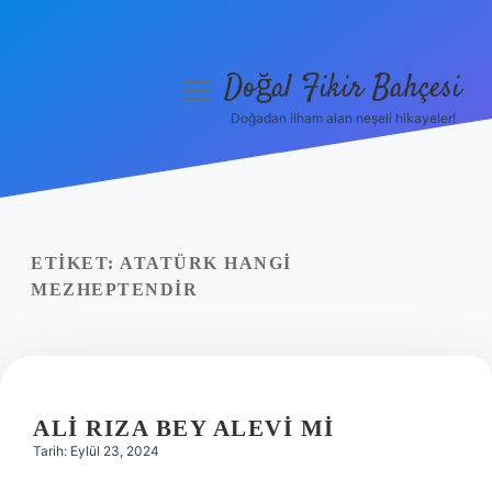
Doğal Fikir Bahçesi
menüyü
aç
Doğadan ilham alan neşeli hikayeler!
Anasayfa
Gizlilik Politikası
Yasal Uyarı
ETIKET:
ATATÜRK HANGI
MEZHEPTENDIR
Hakkımızda
ALI RIZA BEY ALEVI MI
Tarih: Eylül 23, 2024