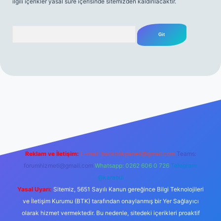
ilgili içerikler yasal süre içerisinde sitemizden kaldırılacaktır.
Arama
erabet resmi sitesi
tulipbetgiris.org
Reklam ve İletişim:
E-mail:
backlinkpaneli@gmail.com
Teams:
forumhizmeti@gmail.com
Whatsapp: 0262 606 0 726
Telegram:
@karabul
Yasal Uyarı:
Sitemiz, 5651 Sayılı Kanun gereğince Bilgi Teknolojileri
ve İletişim Kurumu (BTK) tarafından onaylanmış bir Yer Sağlayıcı
olarak hizmet vermektedir. Bu nedenle, sitedeki içerikleri proaktif