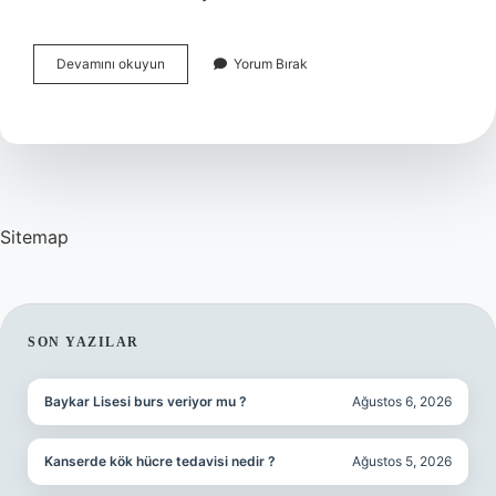
Ali
Devamını okuyun
Yorum Bırak
Rıza
Bey
Alevi
Mi
Sitemap
SIDEBAR
SON YAZILAR
Baykar Lisesi burs veriyor mu ?
Ağustos 6, 2026
Kanserde kök hücre tedavisi nedir ?
Ağustos 5, 2026