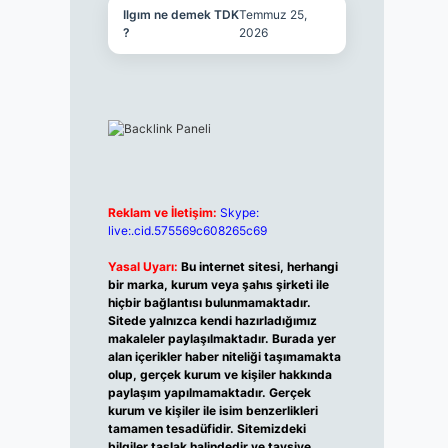
Ilgım ne demek TDK
Temmuz 25,
?
2026
Reklam ve İletişim:
Skype:
live:.cid.575569c608265c69
Yasal Uyarı:
Bu internet sitesi, herhangi
bir marka, kurum veya şahıs şirketi ile
hiçbir bağlantısı bulunmamaktadır.
Sitede yalnızca kendi hazırladığımız
makaleler paylaşılmaktadır. Burada yer
alan içerikler haber niteliği taşımamakta
olup, gerçek kurum ve kişiler hakkında
paylaşım yapılmamaktadır. Gerçek
kurum ve kişiler ile isim benzerlikleri
tamamen tesadüfidir. Sitemizdeki
bilgiler taslak halindedir ve tavsiye