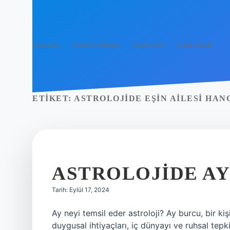
Anasayfa
Gizlilik Politikası
Yasal Uyarı
Hakkımızda
ETIKET:
ASTROLOJIDE EŞIN AILESI HAN
ASTROLOJIDE A
Tarih: Eylül 17, 2024
Ay neyi temsil eder astroloji? Ay burcu, bir k
duygusal ihtiyaçları, iç dünyayı ve ruhsal tepkile