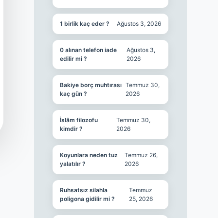
1 birlik kaç eder ?
Ağustos 3, 2026
0 alınan telefon iade
Ağustos 3,
edilir mi ?
2026
Bakiye borç muhtırası
Temmuz 30,
kaç gün ?
2026
İslâm filozofu
Temmuz 30,
kimdir ?
2026
Koyunlara neden tuz
Temmuz 26,
yalatılır ?
2026
Ruhsatsız silahla
Temmuz
poligona gidilir mi ?
25, 2026