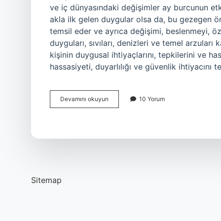
ve iç dünyasındaki değişimler ay burcunun etki
akla ilk gelen duygular olsa da, bu gezegen öncel
temsil eder ve ayrıca değişimi, beslenmeyi, özne
duyguları, sıvıları, denizleri ve temel arzula
kişinin duygusal ihtiyaçlarını, tepkilerini ve ha
hassasiyeti, duyarlılığı ve güvenlik ihtiyacını 
Astrolojide
Devamını okuyun
10 Yorum
Ay
Ne
Demek
Sitemap