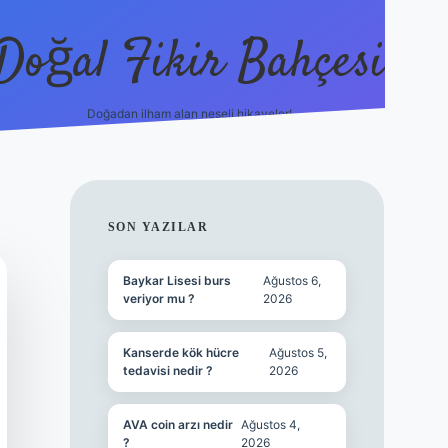
Doğal Fikir Bahçesi
Doğadan ilham alan neşeli hikayeler!
grandoper
SIDEBAR
SON YAZILAR
Baykar Lisesi burs
Ağustos 6,
veriyor mu ?
2026
Kanserde kök hücre
Ağustos 5,
tedavisi nedir ?
2026
AVA coin arzı nedir
Ağustos 4,
?
2026