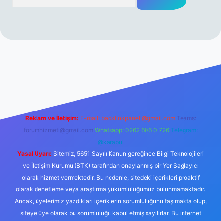
erabet resmi sitesi
tulipbetgiris.org
Reklam ve İletişim:
E-mail:
backlinkpaneli@gmail.com
Teams:
forumhizmeti@gmail.com
Whatsapp: 0262 606 0 726
Telegram:
@karabul
Yasal Uyarı:
Sitemiz, 5651 Sayılı Kanun gereğince Bilgi Teknolojileri
ve İletişim Kurumu (BTK) tarafından onaylanmış bir Yer Sağlayıcı
olarak hizmet vermektedir. Bu nedenle, sitedeki içerikleri proaktif
olarak denetleme veya araştırma yükümlülüğümüz bulunmamaktadır.
Ancak, üyelerimiz yazdıkları içeriklerin sorumluluğunu taşımakta olup,
siteye üye olarak bu sorumluluğu kabul etmiş sayılırlar. Bu internet