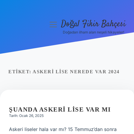
Doğal Fikir Bahçesi
menüyü
aç
Doğadan ilham alan neşeli hikayeler!
Anasayfa
Gizlilik Politikası
Yasal Uyarı
ETIKET:
ASKERI LISE NEREDE VAR 2024
Hakkımızda
ŞUANDA ASKERI LISE VAR MI
Tarih: Ocak 26, 2025
Askeri liseler hala var mı? 15 Temmuz’dan sonra