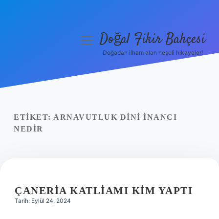
Doğal Fikir Bahçesi
menüyü
aç
Doğadan ilham alan neşeli hikayeler!
Anasayfa
Gizlilik Politikası
Yasal Uyarı
ETIKET:
ARNAVUTLUK DINI INANCI
NEDIR
Hakkımızda
ÇANERIA KATLIAMI KIM YAPTI
Tarih: Eylül 24, 2024