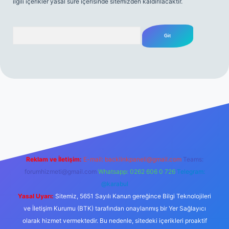
ilgili içerikler yasal süre içerisinde sitemizden kaldırılacaktır.
Arama
rabet resmi sitesi
tulipbetgiris.org
Reklam ve İletişim:
E-mail:
backlinkpaneli@gmail.com
Teams:
forumhizmeti@gmail.com
Whatsapp: 0262 606 0 726
Telegram:
@karabul
Yasal Uyarı:
Sitemiz, 5651 Sayılı Kanun gereğince Bilgi Teknolojileri
ve İletişim Kurumu (BTK) tarafından onaylanmış bir Yer Sağlayıcı
olarak hizmet vermektedir. Bu nedenle, sitedeki içerikleri proaktif