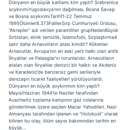
Dünyanın en büyük katliamı kim yaptı? Srebrenica
soykırımıYugoslavya’nın dağılması, Bosna Savaşı
ve Bosna soykırımıTarih11-22 Temmuz
1995Ölümler8.373FaillerSırp Cumhuriyeti Ordusu,
“Akrepler” adı verilen paramiliter grupNedenBüyük
Sırbistan, etnik temizlik, İslamofobi, Sırplaştırma4
satır daha Arnavutların atası kimdir? Kökenler.
Arnavutlar, Avrupa’nın en eski yerli halkı olan antik
İliryalılar ve Pelasglar’ın torunlarıdır. Arnavutların
ataları olan İliryalılar denizci bir halktı ve Akdeniz
ve Karadeniz’de benzersiz gemi serileriyle
denizaşırı ticaret faaliyetleri yürütüyorlardı.
Dünyanın en büyük soykırımını kim yaptı?
Mayıs/Haziran 1944’te Naziler tarafından
Auschwitz toplama kampının gaz odalarına
gönderilmek üzere seçilen Macar Yahudileri. Nazi
Almanyası tarafından işlenen ve “Holokost” olarak
bilinen bu olay, ölüm sayısı bakımından tarihin en
büyük…