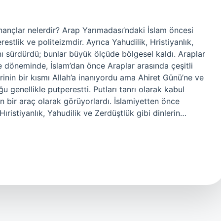
ançlar nelerdir? Arap Yarımadası’ndaki İslam öncesi
estlik ve politeizmdir. Ayrıca Yahudilik, Hristiyanlık,
nı sürdürdü; bunlar büyük ölçüde bölgesel kaldı. Araplar
e döneminde, İslam’dan önce Araplar arasında çeşitli
rinin bir kısmı Allah’a inanıyordu ama Ahiret Günü’ne ve
u genellikle putperestti. Putları tanrı olarak kabul
in bir araç olarak görüyorlardı. İslamiyetten önce
ıristiyanlık, Yahudilik ve Zerdüştlük gibi dinlerin…