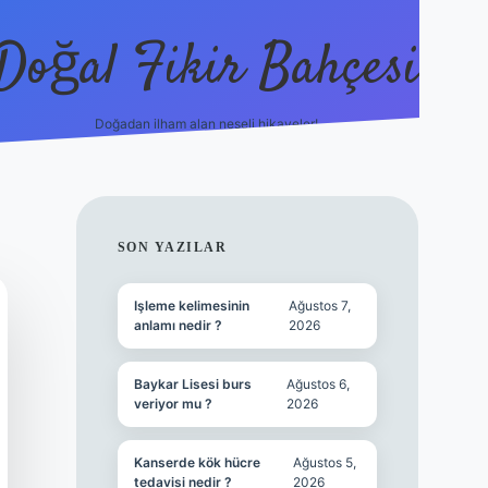
Doğal Fikir Bahçesi
Doğadan ilham alan neşeli hikayeler!
grandoperabet re
SIDEBAR
SON YAZILAR
Işleme kelimesinin
Ağustos 7,
anlamı nedir ?
2026
Baykar Lisesi burs
Ağustos 6,
veriyor mu ?
2026
Kanserde kök hücre
Ağustos 5,
tedavisi nedir ?
2026