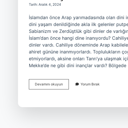
Tarih: Aralık 4, 2024
İslamdan önce Arap yarımadasında olan dini in
dini yaşam denildiğinde akla ilk gelenler putper
Sabianizm ve Zerdüştlük gibi dinler de varlığı
İslam’dan önce hangi dine inanıyordu? Cahiliy
dinler vardı. Cahiliye döneminde Arap kabilele
ahiret gününe inanmıyorlardı. Toplulukların çoğ
etmiyorlardı, aksine onları Tanrı’ya ulaşmak iç
Mekke’de ne gibi dini inançlar vardı? Bölgede H
İSlamdan
Devamını okuyun
Yorum Bırak
Önce
Arap
Yarımadasında
Olan
Dinî
Inançlar
Nelerdir