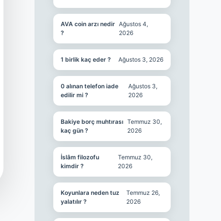
AVA coin arzı nedir
Ağustos 4,
?
2026
1 birlik kaç eder ?
Ağustos 3, 2026
0 alınan telefon iade
Ağustos 3,
edilir mi ?
2026
Bakiye borç muhtırası
Temmuz 30,
kaç gün ?
2026
İslâm filozofu
Temmuz 30,
kimdir ?
2026
Koyunlara neden tuz
Temmuz 26,
yalatılır ?
2026