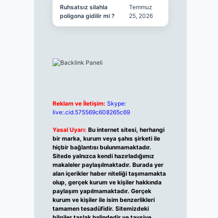
Ruhsatsız silahla
Temmuz
poligona gidilir mi ?
25, 2026
Reklam ve İletişim:
Skype:
live:.cid.575569c608265c69
Yasal Uyarı:
Bu internet sitesi, herhangi
bir marka, kurum veya şahıs şirketi ile
hiçbir bağlantısı bulunmamaktadır.
Sitede yalnızca kendi hazırladığımız
makaleler paylaşılmaktadır. Burada yer
alan içerikler haber niteliği taşımamakta
olup, gerçek kurum ve kişiler hakkında
paylaşım yapılmamaktadır. Gerçek
kurum ve kişiler ile isim benzerlikleri
tamamen tesadüfidir. Sitemizdeki
bilgiler taslak halindedir ve tavsiye